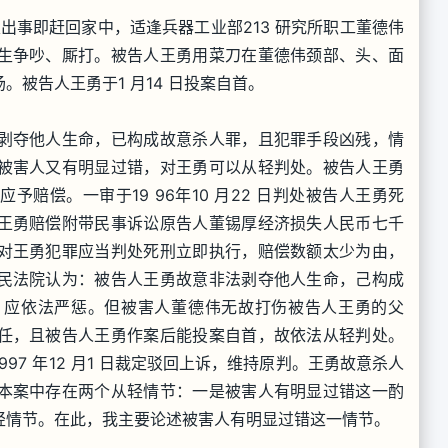
知其父出事即赶回家中，适逢兵器工业部213 研究所职工董德伟
生争吵、厮打。被告人王勇用菜刀在董德伟颈部、头、面
被告人王勇于1 月14 日投案自首。
剥夺他人生命，已构成故意杀人罪，且犯罪手段凶残，情
被害人又有明显过错，对王勇可以从轻判处。被告人王勇
赔偿。一审于19 96年10 月22 日判处被告人王勇死
王勇赔偿附带民事诉讼原告人董锡厚经济损失人民币七千
对王勇犯罪应当判处死刑立即执行，赔偿数额太少为由，
民法院认为：被告人王勇故意非法剥夺他人生命，己构成
，应依法严惩。但被害人董德伟无故打伤被告人王勇的父
任，且被告人王勇作案后能投案自首，故依法从轻判处。
97 年12 月1 日裁定驳回上诉，维持原判。王勇故意杀人
本案中存在两个从轻情节：一是被害人有明显过错这一酌
轻情节。在此，我主要论述被害人有明显过错这一情节。