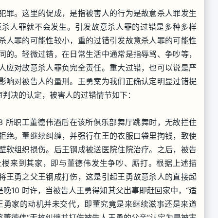
犯罪。这里的促成，是指被害人的行为是故意杀人罪发生
意杀人罪就不会发生。引发故意杀人罪的过错是多种多样
杀人罪的可能性较小，重的过错引发故意杀人罪的可能性
同的。轻微过错，在日常生活中通常是指辱骂、争吵等，
人应对故意杀人罪负完全责任。重大过错，也可以说是严
影响对被告人的量刑。王勇案为我们正确认定明显过错提
审判决的认定，被害人的过错情节如下：
业部213 所职工董德伟酒后在该所俱乐部舞厅跳舞时，无故拦住
拒绝。董继续纠缠，并强行在王的衣服口袋里掏钱，致使
壁软组织损伤。后王钢成被送医院住院治疗。之后，被告
上楼来到其家，即与董德伟发生争吵、厮打。根据上述描
将王勇之父王钢成打伤，这是引起王勇故意杀人的直接起
晚10 时许，当被告人王勇得知其父出事即赶回家中，“适
王勇家的动机并未交代，即董究竟是来继续滋事还是来道
董德伟“无故纠缠并打伤被告人王勇的父亲”认定为是被害