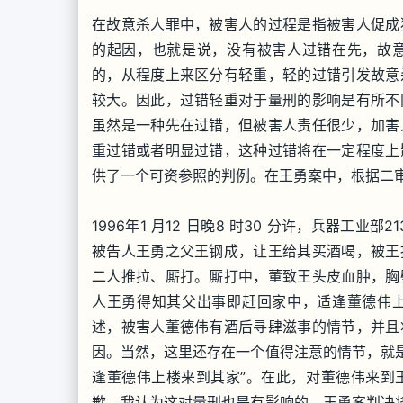
在故意杀人罪中，被害人的过程是指被害人促成
的起因，也就是说，没有被害人过错在先，故
的，从程度上来区分有轻重，轻的过错引发故意
较大。因此，过错轻重对于量刑的影响是有所不
虽然是一种先在过错，但被害人责任很少，加害
重过错或者明显过错，这种过错将在一定程度上
供了一个可资参照的判例。在王勇案中，根据二
1996年1 月12 日晚8 时30 分许，兵器工
被告人王勇之父王钢成，让王给其买酒喝，被王
二人推拉、厮打。厮打中，董致王头皮血肿，胸
人王勇得知其父出事即赶回家中，适逢董德伟
述，被害人董德伟有酒后寻肆滋事的情节，并且
因。当然，这里还存在一个值得注意的情节，就是
逢董德伟上楼来到其家”。在此，对董德伟来到
歉，我认为这对量刑也是有影响的。王勇案判决将