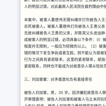
人的明显过错，对此最高人民法院在裁判理由中
本案中，被害人董德伟无理纠缠并打伤被告人王
杀死被害人。被害人董德伟打伤被告人王勇父亲
无故纠缠被告人王勇的父亲，并致其父头皮血肿
成被害人的明显过错，必须具备以下条件：(l）
程度并无限制，一般应为轻微伤以上。（2）被
错的情况下发生争执或者互殴，则不能认为是被
行为之间具有紧密联系，这里的紧密联系，是指
紧密联系，同样也不能成为对故意杀人罪从轻处
三、刘加奎案：对矛盾激化负有直接责任
被告人刘加奎，男，35 岁。因涉嫌犯故意杀人罪，
开审理查明：被告人刘加奎和被害人马立未同在随州
上午11 时许，被告人刘加奎之妻胡坤芳在摊位