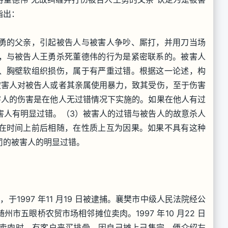
指出：
勇的父亲，引起被告人与被害人争吵、厮打，并用刀当场
，与被告人王勇杀死董德伟的行为是紧密联系的。被害人
、胸壁软组织损伤，属于有严重过错。根据这一论述，构
被害人对被告人或者其亲属使用暴力，致其受伤，至于伤害
害人的伤害是在他人无过错情况下实施的。如果在他人有过
害人有明显过错。（3）被害人的过错与被告人的故意杀人
在时间上前后相随，在性质上互为因果。如果不具有这种
罚的被害人的明显过错。
于1997 年11 月19 日被逮捕。襄樊市中级人民法院经公
市五眼桥农贸市场相邻摊位卖肉。1997 年10 月22 日
上卖肉时，有客户来买排骨，因自己摊上己售完，便介绍左