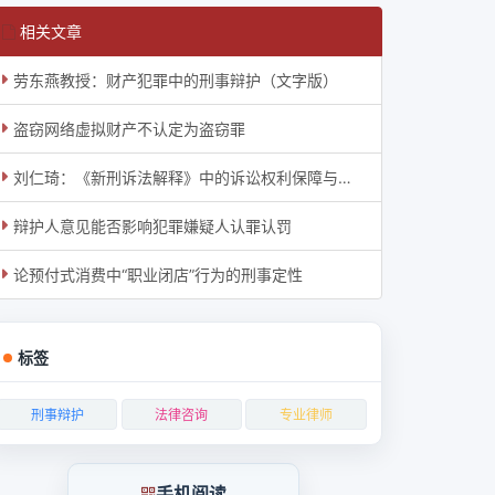
相关文章
劳东燕教授：财产犯罪中的刑事辩护（文字版）
盗窃网络虚拟财产不认定为盗窃罪
刘仁琦：《新刑诉法解释》中的诉讼权利保障与有效辩护
辩护人意见能否影响犯罪嫌疑人认罪认罚
论预付式消费中“职业闭店”行为的刑事定性
标签
刑事辩护
法律咨询
专业律师
手机阅读