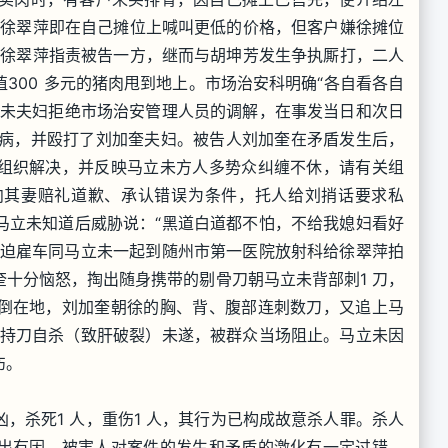
妻徐翠萍即在自己摊位上喊叫更低的价格，但客户嫌徐摊位
，徐翠萍指责被告一方，继而与胡坤芳发生争执厮打，二人
300 多元的猪肉甩到地上。市场治安科明确“各自看各自
立未夫妇拒绝市场治安管理人员的调解，在事发当日和次日
看病，并殴打了刘加奎夫妇。被告人刘加奎在矛盾发生后，
组织解决，并反映马立未方人多势众纠缠不休，请有关组
向其妻赔礼道歉、承认错误为条件，托人给刘捎话要求私
马立未知道后威胁说：“黑道白道都不怕，不给我媳妇看好
刘加奎被迫雇车同马立未一起到随州市第一医院放射科给徐翠萍拍
十分恼怒，掏出随身携带的剔骨刀朝马立未背部刺1 刀，
倒在地，刘加奎朝徐的胸、背、腹部连刺数刀，又追上马
后持刀自杀（致肝破裂）未遂，被群众当场阻止。马立未因
伤。
，杀死1 人，重伤1 人，其行为已构成故意杀人罪。杀人
出有因，被害人对案件的发生和矛盾的激化有一定过错。