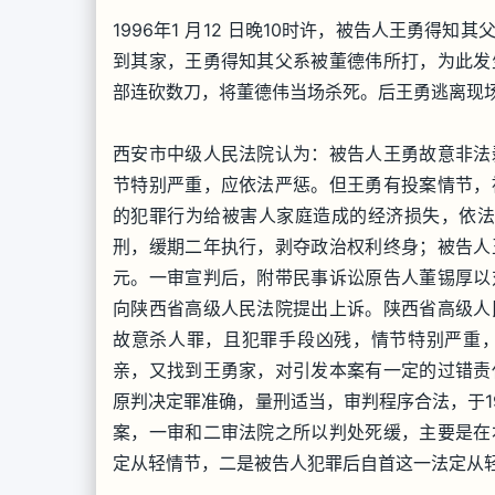
1996年1 月12 日晚10时许，被告人王勇得
到其家，王勇得知其父系被董德伟所打，为此发
部连砍数刀，将董德伟当场杀死。后王勇逃离现场。
西安市中级人民法院认为：被告人王勇故意非法
节特别严重，应依法严惩。但王勇有投案情节，
的犯罪行为给被害人家庭造成的经济损失，依法应予
刑，缓期二年执行，剥夺政治权利终身；被告人
元。一审宣判后，附带民事诉讼原告人董锡厚以
向陕西省高级人民法院提出上诉。陕西省高级人
故意杀人罪，且犯罪手段凶残，情节特别严重
亲，又找到王勇家，对引发本案有一定的过错责
原判决定罪准确，量刑适当，审判程序合法，于19
案，一审和二审法院之所以判处死缓，主要是在
定从轻情节，二是被告人犯罪后自首这一法定从