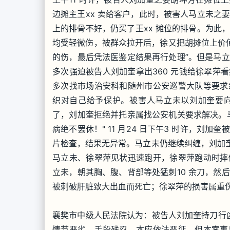
边摊主王xx 卖给客户，此时，被害人马立未之
上的排骨不好，仍买了王xx 摊位的排骨。为此
均受轻微伤，被群众拉开后，徐又把胡摊位上价值
的伤，最后凭法医鉴定结果再行处理”。但是马
多次强迫被告人刘加奎拿出360 元钱给徐翠萍
多次找市场治安科和随州市公安巡警大队等要求
织对自己给予保护。被害人马立未以刘加奎要
了，刘加奎拒绝并托亲属找公安机关要求解决。
病绝不罢休！" 11 月24 日下午3 时许，
片检查，结果无异常。马立未仍继续纠缠，刘加奎
马立未、徐翠萍见状迅速跑开，徐翠萍跑动时摔
立未，朝其胸、腹、背部等处猛刺10 余刀，然
被刺破肝脏致大出血而死亡；徐翠萍的损害属重
襄樊市中级人民法院认为：被告人刘加奎持刀行凶
情节恶劣，手段残忍，本应依法严惩，但本案事