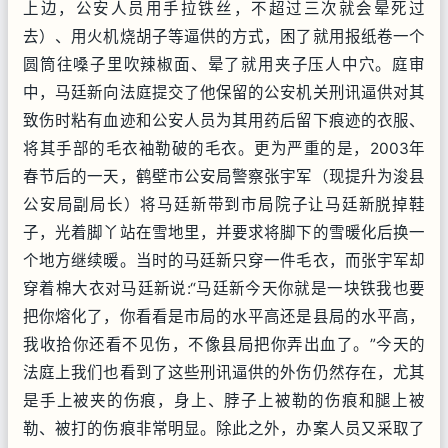
上边，公安人员用手拉铁丝，不超过三次就会晕死过
去）、用火机烧胡子等逼供的方式，困了就用报纸卷一个
圆筒往嗓子里吹辣椒面、晕了就用夹子压人中穴。庭审
中，马廷新向法庭提交了他保留的公安机关刑讯逼供对其
致伤时粘有血迹和公安人员为其用药后留下痕迹的衣服、
将其手部的毛衣袖勒破的毛衣。更为严重的是，2003年
春节后的一天，鹤壁市公安局警察张宇军（现提升为浚县
公安局副局长）将马廷新带到市局院子让马廷新脱掉鞋
子，光着脚丫站在雪地里，并要求将脚下的雪暖化后换一
个地方继续暖。当时的马廷新只穿一件毛衣，而张宇军却
穿着棉大衣对马廷新说:“马廷新今天你就是一块铁我也要
把你熔化了，你看看是市局的水平高还是县局的水平高，
我收拾你还看不见伤，不像县局把你弄出血了。”今天的
法庭上我们也看到了这些刑讯逼供的外伤仍然存在，尤其
是手上被夹的伤痕，身上、脖子上被勒的伤痕和腿上被
勒、被打的伤痕非常明显。除此之外，办案人员又采取了