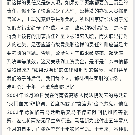
而这样的责任又是多大呢。如果办了冤案都要负上沉重的
责任，似乎得了快意又少了人性，公检法的办案人员都是
普通人，出现冤案似乎是难免的。所以国家赔偿法对于冤
案假案错案给予了补偿。可是，故意的冤假错案，是不是
得负上该有的刑事责任？至少被追究失职，而失职是行为
人的过失，是否应当有故意失职这样的责任？则应当是需
要考虑的问题。否则，公检法为了追求破案率、起诉率、
判决率等绩效，这又关系到工资奖金，是不是什么事情都
做得出来？“如果没有好的法律和制度的保障，我们甚至
我们的子孙后代，我们每个人，都徘徊在死刑的边缘”。
朱明勇：十年，不敢忘却的记忆
2004年12月29日我在河南省高级人民法院发表的马廷新
“灭门血案”辩护词，首度揭露了“袁连芳”这个魔鬼。他在
2003年跨省陷害马廷新后又马不停蹄赶回杭州陷害张
辉，差点将两条无辜生命断送。马廷新为此付出五年零八
个月的自由，而张辉整整十年被陷牢笼。十年来，各种机