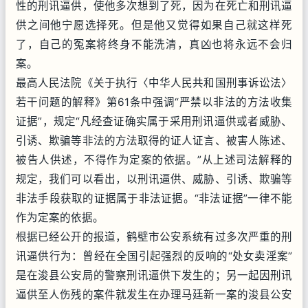
性的刑讯逼供，使他多次想到了死，因为在死亡和刑讯逼
供之间他宁愿选择死。但是他又觉得如果自己就这样死
了，自己的冤案将终身不能洗清，真凶也将永远不会归
案。
最高人民法院《关于执行〈中华人民共和国刑事诉讼法〉
若干问题的解释》第61条中强调“严禁以非法的方法收集
证据”，规定“凡经查证确实属于采用刑讯逼供或者威胁、
引诱、欺骗等非法的方法取得的证人证言、被害人陈述、
被告人供述，不得作为定案的依据。”从上述司法解释的
规定，我们可以看出，以刑讯逼供、威胁、引诱、欺骗等
非法手段获取的证据属于非法证据。“非法证据”一律不能
作为定案的依据。
根据已经公开的报道，鹤壁市公安系统有过多次严重的刑
讯逼供行为：曾经在全国引起强烈的反响的“处女卖淫案”
是在浚县公安局的警察刑讯逼供下发生的；另一起因刑讯
逼供至人伤残的案件就发生在办理马廷新一案的浚县公安