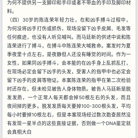
为何不提供另一支脚印和手印或者不带血的手印及脚印材
料。
（四）30岁的陈连荣年轻力壮，在和凶手搏斗过程中，
为何没将凶手打伤或抓伤，现场没留下凶手皮屑、毛发等
任何痕迹，也没有人听见喊叫。而马廷新的供述中说和陈
连荣进行了搏斗，在搏斗中陈连荣大喊救命。案发时为夏
季夜里十点左右，是夜静但人还没有睡觉的时间。作为一
女性，如果同凶手搏斗，会本能的在凶手身上乱抓乱打，
在现场必定会留下凶手的头发，受害人的指甲中也必定会
留下凶手的皮屑等物证。本案陈连荣的指甲在第二次检验
时还存在，但未检见被告人身体物质。被告人马廷新是脱
发发质，一个正常人每天都会掉50根左右的头发，而且
夜间掉的更多。脱发发质每天要掉100-300根头发，平均
每小时要掉10根左右，但是本案现场经过数次勘查居然没
有发现一星半点的这些直接证据，否则做一个DNA鉴定就
会真相大白