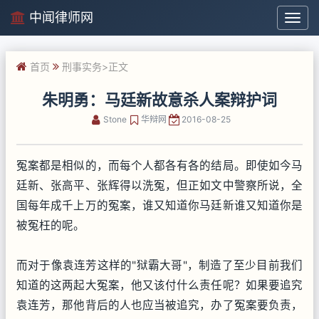
中闻律师网
中
闻
律
首页
刑事实务
>正文
师
网
朱明勇：马廷新故意杀人案辩护词
Stone
华辩网
2016-08-25
冤案都是相似的，而每个人都各有各的结局。即使如今马
廷新、张高平、张辉得以洗冤，但正如文中警察所说，全
国每年成千上万的冤案，谁又知道你马廷新谁又知道你是
被冤枉的呢。
而对于像袁连芳这样的"狱霸大哥"，制造了至少目前我们
知道的这两起大冤案，他又该付什么责任呢？如果要追究
袁连芳，那他背后的人也应当被追究，办了冤案要负责，