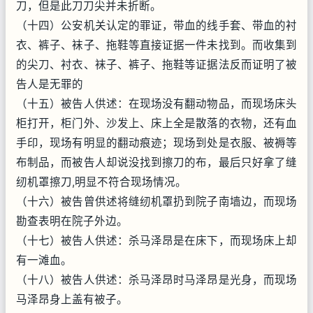
刀，但是此刀刀尖并未折断。
（十四）公安机关认定的罪证，带血的线手套、带血的衬
衣、裤子、袜子、拖鞋等直接证据一件未找到。而收集到
的尖刀、衬衣、袜子、裤子、拖鞋等证据法反而证明了被
告人是无罪的
（十五）被告人供述：在现场没有翻动物品，而现场床头
柜打开，柜门外、沙发上、床上全是散落的衣物，还有血
手印，现场有明显的翻动痕迹；现场到处是衣服、被褥等
布制品，而被告人却说没找到擦刀的布，最后只好拿了缝
纫机罩擦刀,明显不符合现场情况。
（十六）被告曾供述将缝纫机罩扔到院子南墙边，而现场
勘查表明在院子外边。
（十七）被告人供述：杀马泽昂是在床下，而现场床上却
有一滩血。
（十八）被告人供述：杀马泽昂时马泽昂是光身，而现场
马泽昂身上盖有被子。