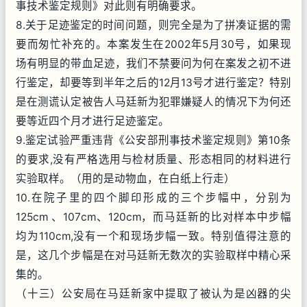
事技术鉴定规则》对此则有明确要求。
8.关于足迹鉴定的时间问题，则完全是为了拼凑证据的需
要而匆忙补充的。本案发生在2002年5月30号，如果现
场有明显的带血足迹，我们不禁要问为何在案发之初不进
行鉴定，却要等到半年之后的12月13号才进行鉴定？特别
是在测谎认定被告人马廷新为犯罪嫌疑人的情况下为何还
要等近四个月才进行足迹鉴定。
9.鉴定试验严重违背《公安部刑事技术鉴定规则》第10条
的要求,没有严格选用与检材质量、形态相同的材料进行
实验取样。（用的是动物血，在白纸上行走）
10.在院子里的四个脚印形成的三个步幅中，分别为
125cm 、107cm、120cm，而马廷新的比对样本中步幅
均为110cm,没有一个和现场步幅一致。特别值得注意的
是，这几个步幅是在对马廷新无数次的实验取样中精心采
集的。
（十三）公安局在马廷新家中提取了被认为是凶器的尖