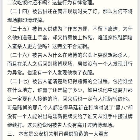
二次吃饭时还不喝？这些行为有悖常理。
（二十四）被告供述在离开现场时关了灯，那么为何不将
现场脚印清理掉。
（二十五）被告人供述为了作案方便，不留下痕迹，为什
么他知道戴上手套，却又特意换上拖鞋，难道穿拖鞋翻墙
入室杀人更方便吗？这完全不合逻辑。
（二十六）被告人为什么在赌博的兴头上突然想起杀人，
而且在杀人之后回到赌博现场，居然没有一个人发现其行
为异常。也没有一个人发现他换了衣服。
（二十七）被告人能清楚地记得赌博的全过程，包括谁坐
在什么地方，谁赢了还是输了多少，如果说他中途离开那
么一定要有人接他的牌，回来后也一定有人把牌转给他。
可是赌博的那几个人都记得马廷新在打牌时说了“黑八”却
没有一个人能说出马廷新把牌交给了谁又从谁手中接过牌
继续打。这只能说明被告人没有离开过赌博现场。
三、 本案是公安机关刑讯逼供酿造的一大冤案