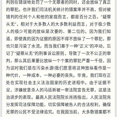
判则在错误地处罚了一个无罪者的同时，还会放纵了真正
的罪犯。也许我们司法机关统计的错案率并不高，但对被
错判的任何个人和他的家庭而言，都是百分之百。“疑罪
从无”，相对于大多数人的大多数利益而言，对于极少数
人的极少可能的放纵是次要的、第二位的。因为我们知
道，即使真的因为证据的原因不得不放纵了一个罪犯，那
也只是污染了水流。而当我们基于一种“正义”的冲动，忘
记了“疑罪从无”的刑事诉讼原则，导致了一次不公正的审
判，那么其后果要比放纵一个个案的罪犯严重一千倍，因
为这时我们是在污染水源!我们愿意将这种放纵看作是一
种代价，一种成本，一种必要的丧失。毕竟，我们现在正
处在实现社会主义法治国家的历史进程中。由于证据不
足，涉嫌故意杀人的马廷新被一审法院宣告无罪，这是法
治进步的表现。最高人民法院院长肖扬指出，人民法院充
分发挥司法保障功能，切实保障被告人的合法权利，确保
无罪的公民不受法律追究。在我国当前，大多数错案都不