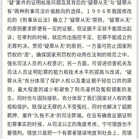
“疑”案件的证明标准问题及其背后的“疑罪从无”与“疑罪从
有”两种刑事司法价值趋向的选择。１９９６年我国修改
后的《刑事诉讼法》确立了“疑罪从无”原则。“疑罪从无”
的原则要求即便有一定的证据，但证据不足就不能提出起
诉；在审判的时候，就应作出指控不足、犯罪不能成立的
无罪判决。贯彻“疑罪从无”的原则，一方面可防止国家刑
罚权的“恶”，确保国家刑罚权的动用在法制的规范之中，
强化司法人员的人权意识；另一方面，可促进侦查机关及
司法人员证明犯罪的能力和技术水平的提高与改进。“疑
罪从无”充分体现了保护人权以及重证据不轻信口供的原
则，最大程度的减少和避免了刑讯逼供及冤假错案的发
生。同时也与国际接轨，充分体现了我们国家对人权的重
视和保护。既保证无罪的人不受冤枉，同时也解决了超期
羁押、案件“久拖不决”的司法弊端。在没有确凿证据证明
犯罪事实的时候，从司法公正的角度考虑，宁可错放也不
要错判。错放只是把一个有罪者错误地放到社会上，而错