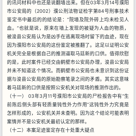
的讯问材料中也还是说翻墙出来。但在03年3月14号濮阳
市公安局的（2002）濮公刑法物证检字第84号刑事技术
鉴定书中最后的的结论是：“院墙及院外砖上均未检见人
血。”也就是说，原来在墙上发现的被疑为人血的物质，
被浚县公安局认为是凶手在逃离现场时留下的血迹，现在
因为濮阳市公安局的这份鉴定被推翻了。这足以证明公安
机关完全是根据自己的推测逼取马廷新的口供。值得欣慰
的是，此时案件已经交由鹤壁市公安局办理，浚县公安局
并未不知道这个情况。而鹤壁市公安局也未意识到这份证
据与浚县公安局的原始勘察笔录之间的矛盾。其实这意味
着马廷新的口供是按照公安机关对现场的推测作出的。
（十一） 03年3月11号濮阳市公安局的尸检报告中有“生
前陈后侧头部有轻质量钝性外力作用”这钝性外力究竟是
怎样形成的，公安机关并未查明。因为这个结论可能表明
案情并不是公安机关最初认定的那样。
（十二）本案足迹鉴定存在十处重大疑点