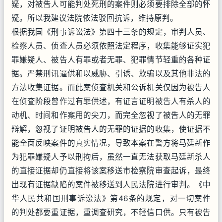
疑，对被告人可能判处死刑的案件则必须要排除全部的怀
疑。所以我建议法院依法驳回抗诉，维持原判。
根据我国《刑事诉讼法》第四十三条的规定，审判人员、
检察人员、侦查人员必须依照法定程序，收集能够证实犯
罪嫌疑人、被告人有罪或者无罪、犯罪情节轻重的各种证
据。严禁刑讯逼供和以威胁、引诱、欺骗以及其他非法的
方法收集证据。而此案侦查机关和公诉机关仅因为被告人
在侦查阶段曾作过有罪供述，有证言证明被告人有杀人的
动机、时间和作案用的尖刀，而完全忽视了被告人的无罪
辩解，忽视了证明被告人的无罪的证据的收集，使证据不
能全面反映案件的真实情况，导致本案在警方将马廷新作
为犯罪嫌疑人予以刑拘后，虽然一直无法获取马廷新杀人
的直接证据却仍直接将该案移送市检察院审查起诉，最终
出现有证据缺陷的案件被移送到人民法院进行审判。《中
华人民共和国刑事诉讼法》第46条的规定，对一切案件
的判处都要重证据，重调查研究，不轻信口供。只有被告