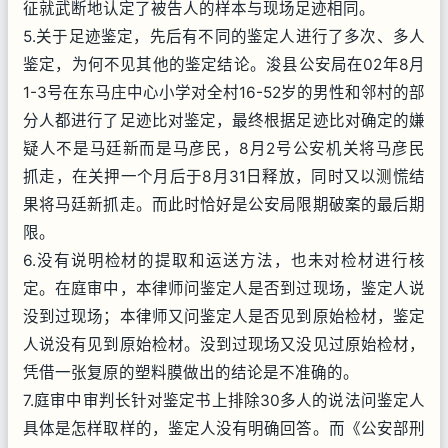
征就武断地认定了被告人的样本与现场足迹相同。
5.关于足迹鉴定，先后有不同的鉴定人进行了多次、多人
鉴定，为何不见其他的鉴定结论。浚县公安局在02年8月
1-3号在东马庄中心小学对全村16-52岁的男性和邻村的部
分人都进行了足迹比对鉴定，最终根据足迹比对确定的嫌
疑人不是马廷新而是马彦民，8月2号公安机关将马彦民
抓走，在关押一个月后于8月31日释放，同时又以测慌结
果将马廷新抓走。而此时恰好是公安局限期破案的最后期
限。
6.没有说明检材的提取和运送方法，也未对检材进行核
定。在庭审中，本律师问鉴定人是否到过现场，鉴定人说
没到过现场；本律师又问鉴定人是否见到原始检材，鉴定
人说没有见到原始检材。没到过现场又没见过原始检材，
凭借一张复原的塑料膜做出的结论是不准确的。
7.庭审中审判长针对鉴定书上排除30多人的说法问鉴定人
具体是怎样取样的，鉴定人没有明确回答。而《公安部刑