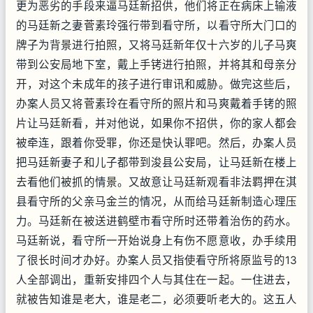
更为恶劣的手段来逼马廷新招供，他们将正在病床上输液
的马廷新之妻菅素玲强行带到看守所，以看守所大门口的
牌子为背景进行拍照，又将马廷新年仅十六岁的儿子马爽
带到公安局地下室，戴上手铐进行拍照，并将其和母亲分
开，对这个未成年的孩子进行审讯和威胁。做完这些后，
办案人员又将菅素玲在看守所的照片和马爽戴着手铐的照
片让马廷新看，并对他说，如果你不招供，你的家人都会
被牵连，跟着你受罪，你还是快认罪吧。然后，办案人员
把马廷新妻子和儿子都带到浚县公安局，让马廷新在楼上
去看他们被抓的情景。又故意让马廷新观看非法羁押在淇
县看守所的父亲马金兰的情况，从而给马廷新制造心理压
力。马廷新在被送进鹤壁市看守所时还带着治伤的药水。
马廷新说，看守所一开始说身上有伤不愿意收，办手续用
了很长时间才办好。办案人员又指使看守所将原监号的13
人全部调出，重新安排四个人与其住在一起。一住进去，
就被告知谁是老大，谁是老二，必须要听老大的。这五人