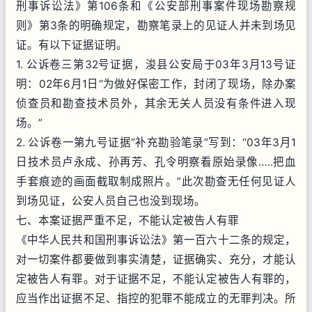
刑事诉讼法》第106条和《公安部刑事案件现场勘察规
则》第3条的明确规定，勘察笔录上的见证人并未到场见
证。有以下证据证明。
1. 公诉卷三第32号证据，浚县公安局于03年3月13号证
明：02年6月1日“为做好保密工作，封闭了现场，除办案
侦查员和勘查技术员外，其余无关人员没有条件进入现
场。”
2. 公诉卷一第九号证据“补充勘验笔录”写到：“03年3月1
日技术员卢永成、孙再芳、孔令明察看原始录像…..把血
手套痕迹的画面截取制成照片。”此次勘查无任何见证人
到场见证，公安人员自己也没到现场。
七、本案证据严重不足，不能认定被告人有罪
《中华人民共和国刑事诉讼法》第一百六十二条的规定，
对一切案件都要做到事实清楚，证据确实、充分，才能认
定被告人有罪。对于证据不足，不能认定被告人有罪的，
应当作出证据不足、指控的犯罪不能成立的无罪判决。所