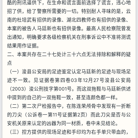
酷的刑讯逼供下，在生命和谎言面前选择了谎言，违心地
招了供，给了警察所需要的一切。特别耐人寻味的是，云
南的杜培武有招供的录像、湖北四教师也有招供的录像、
本案的被告人马廷新也有招供录像。最高人民检察院曾发
出通知，明确要求各级检察机关在刑事诉讼中不准将测谎
结果用作证据。
二、本案共存在二十七处计三十六点无法排除和解释的疑
点
（一）浚县公安局的足迹鉴定认定马廷新的足迹与现场足
迹不一致。见证据卷第四卷03年12月27号浚县公安局
（2003）浚公刑技字第001号。而这双拖鞋与马廷新供述
中提到的自己的一双拖鞋一致，甚至连颜色都一样。
（二）第二次尸检报告中，在陈连荣颅骨中发现有一折断
的刀尖（公诉卷一第11号证据第2页）而此刀尖是否与公
安机关原来认定的凶器为同一材质，卷中未见结论。
（三）控方提供的现场足迹和手印均为右手单只带血的，