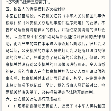
“记不清马廷新是否离开”。
五、被告人的诉讼权利多次被剥夺
本案在侦查阶段，公安机关违背《中华人民共和国刑事诉
讼法》和《公安机关办理刑事案件程序规定》的要求，不
告知马廷新有聘请律师的权利，并拒绝家属聘请的律师会
见，以至在整个侦查阶段马廷新没能得到律师的法律帮
助，更为严重的是在本案进入审查起诉阶段后，律师会见
马廷新，公安机关的办案人员也赶到会见场所非法监视律
师的会见活动，严重剥夺了马廷新的诉讼权利。但是，检
察机关并没有对公安机关的非法做法进行纠正。令人遗憾
的是，我的当事人在向检察机关控告公安人员刑讯逼供的
事实后，检察机关并未对此展开调查，甚至，在笔录中也
未将此情况予以记载。至此，我的当事人马廷新对公、检
两机关彻底失望了，只有把希望寄予法院开庭审判。
六、公安机关违法进行现场勘查
（一）现场勘察活动无见证人，违反了《中华人民共和国