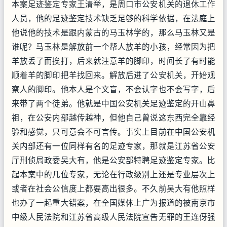
本案足迹鉴定专家王清举，是周口市公安机关的退休工作
人员，他的足迹鉴定技术缺乏足够的科学依据，在法庭上
他说他的技术是跟内蒙古的马玉林学的，那么马玉林又是
谁呢？马玉林是解放前一个帮人放羊的小孩，经常因为把
羊放丢了而挨打，后来就注意羊的脚印，时间长了有时能
顺着羊的脚印把羊找回来。解放后进了公安机关，开始观
察人的脚印。他本人是个文盲，不会认字也不会写字，后
来带了两个徒弟。他就是中国公安机关足迹鉴定的开山鼻
祖，在公安内部越传越神，但他自己曾说这东西完全靠经
验和感觉，只可意会不可言传。事实上目前在中国公安机
关内部还有一位同样有名的足迹专家，那就是江苏省公安
厅刑侦局政委吴大有，他是公安部特聘足迹鉴定专家。比
起本案中的几位专家，无论在行政级别上还是专业层次上
或者在社会公信度上都要高出很多。不久前吴大有他照样
也办了一起重大错案，在全国媒体上广为报道的被南京市
中级人民法院和江苏省高级人民法院宣告无罪的王连伢强