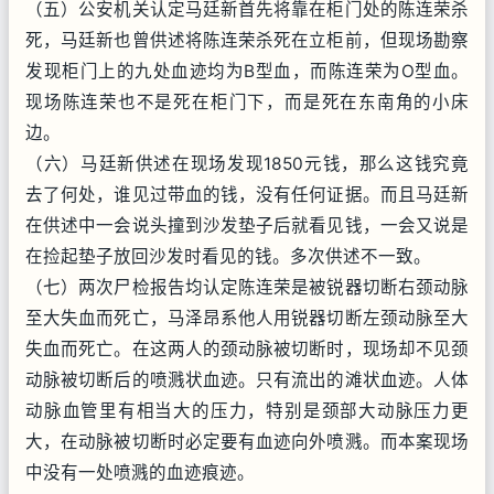
（五）公安机关认定马廷新首先将靠在柜门处的陈连荣杀
死，马廷新也曾供述将陈连荣杀死在立柜前，但现场勘察
发现柜门上的九处血迹均为B型血，而陈连荣为O型血。
现场陈连荣也不是死在柜门下，而是死在东南角的小床
边。
（六）马廷新供述在现场发现1850元钱，那么这钱究竟
去了何处，谁见过带血的钱，没有任何证据。而且马廷新
在供述中一会说头撞到沙发垫子后就看见钱，一会又说是
在捡起垫子放回沙发时看见的钱。多次供述不一致。
（七）两次尸检报告均认定陈连荣是被锐器切断右颈动脉
至大失血而死亡，马泽昂系他人用锐器切断左颈动脉至大
失血而死亡。在这两人的颈动脉被切断时，现场却不见颈
动脉被切断后的喷溅状血迹。只有流出的滩状血迹。人体
动脉血管里有相当大的压力，特别是颈部大动脉压力更
大，在动脉被切断时必定要有血迹向外喷溅。而本案现场
中没有一处喷溅的血迹痕迹。