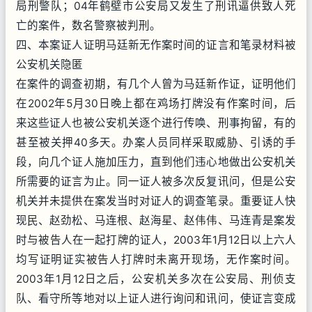
局刑警队；04年鹤壁市公安局又发生了刑讯逼供致人死
亡的案件，数名警察被判刑。
四、本案证人证明马廷新无作案时间的证言和笔录材料被
公安机关隐匿
在案件的调查初期，有几个人曾为马廷新作证，证明他们
在2002年5月30日晚上都在鸡场打牌没有作案时间，后
来这些证人也被公安机关逐个进行传唤、刑事拘留，有的
甚至被关押40多天。办案人员同样采取威胁、引诱的手
段，向几个证人施加压力，直到他们违心地做出公安机关
所需要的证言为止。同一证人被多次反复讯问，但是公安
机关并未提供在案发当时对证人的调查笔录。重要证人快
现民、赵劲松、马连根、赵海星、赵伟伟、马连青是案发
时与被告人在一起打牌的证人，2003年1月12日以上六人
均写证明证实被告人打牌时未离开现场，无作案时间。
2003年1月12日之后，公安机关多次在公安局、刑侦支
队、看守所等地对以上证人进行询问和讯问，使证言变成