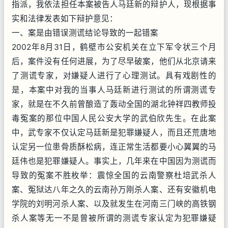
指派，我依法担任本案被告人马廷新的辩护人，现根据事
实和法律发表如下辩护意见：
一、案是由错误测谎结论导致的一起错案
2002年8月31日，鹤壁市公安机关在立下军令状三个月
后，案件没有任何进展，为了尽早破案，他们从北京请来
了测谎专家，对嫌疑人进行了心理测试。具有戏剧性的
是，本案中对我的当事人马廷新进行测试的所谓测谎专
家，就是在不久前曾酿造了轰动全国的湖北钟祥四教师投
毒冤案的那位中国人民公安大学的武伯欣先生。在此案
中，武专家不仅认定马廷新是犯罪嫌疑人，而且还荒唐地
认定另一位患骨质酥松病，连正常生活都要小心翼翼的马
廷伟也是犯罪嫌疑人。事实上，几年来在中国因为测谎而
导致的冤案不胜枚举：震惊全国的云南警察杜培武杀人
案、冤狱达八年之久的云南孙万刚杀人案、还有安徽机电
学院的刘明河杀人案、以及就发生在河南三门峡的高铁钢
杀人案等无一不是曾被所谓的测谎专家认定为犯罪嫌疑