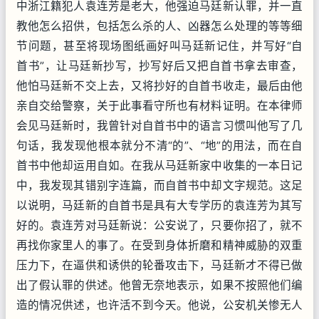
中浙江籍犯人袁连芳是老大，他强迫马廷新认罪，并一直
教他怎么招供，包括怎么杀的人、凶器怎么处理的等等细
节问题，甚至将现场图纸画好叫马廷新记住，并写好“自
首书”，让马廷新抄写，抄写好后又把自首书拿去审查，
他怕马廷新不交上去，又将抄好的自首书收走，最后由他
亲自交给警察，关于此事看守所也有材料证明。在本律师
会见马廷新时，我曾针对自首书中的语言习惯叫他写了几
句话，我发现他根本就分不清“的”、“地”的用法，而在自
首书中他却运用自如。在我从马廷新家中收集的一本日记
中，我发现其错别字连篇，而自首书中却文字规范。这足
以说明，马廷新的自首书是具有大专学历的袁连芳为其写
好的。袁连芳对马廷新说：公安说了，只要你招了，就不
再找你家里人的事了。在受到身体折磨和精神威胁的双重
压力下，在逼供和诱供的轮番攻击下，马廷新才不得已做
出了假认罪的供述。他曾无奈地表示，如果不按照他们编
造的情况供述，也许活不到今天。他说，公安机关惨无人