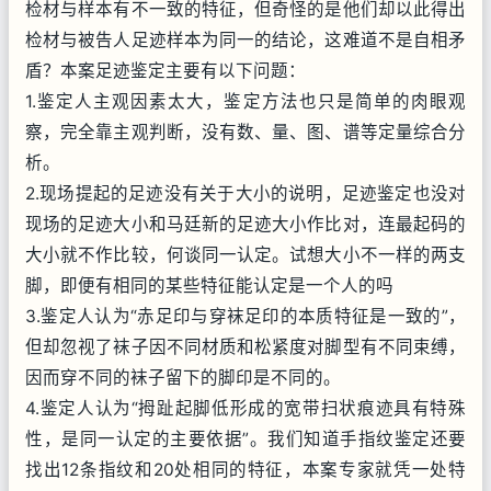
检材与样本有不一致的特征，但奇怪的是他们却以此得出
检材与被告人足迹样本为同一的结论，这难道不是自相矛
盾？本案足迹鉴定主要有以下问题：
1.鉴定人主观因素太大，鉴定方法也只是简单的肉眼观
察，完全靠主观判断，没有数、量、图、谱等定量综合分
析。
2.现场提起的足迹没有关于大小的说明，足迹鉴定也没对
现场的足迹大小和马廷新的足迹大小作比对，连最起码的
大小就不作比较，何谈同一认定。试想大小不一样的两支
脚，即便有相同的某些特征能认定是一个人的吗
3.鉴定人认为“赤足印与穿袜足印的本质特征是一致的”，
但却忽视了袜子因不同材质和松紧度对脚型有不同束缚，
因而穿不同的袜子留下的脚印是不同的。
4.鉴定人认为“拇趾起脚低形成的宽带扫状痕迹具有特殊
性，是同一认定的主要依据”。我们知道手指纹鉴定还要
找出12条指纹和20处相同的特征，本案专家就凭一处特