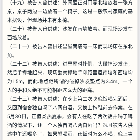
（十九）被告人曾供述：外间屋正对门靠北墙放着一张方
桌，桌子两边一边放着一个椅子。这是一般农村家庭的基
本摆设，但现场并未有桌椅。
（二十）被告人曾供述：沙发在南墙放着。而现场沙发在
西墙放着。
（二十一）被告人曾供述里屋南墙有一床而现场床在东北
角。
（二十二）被告人供述：进里屋时摔倒，头碰掉沙发垫，
然后手撑地起来。现场勘察撑地手印距里屋南墙和西墙均
为1.5m，而此地点距所谓的碰掉沙发垫点为3.4m。一个
人的手和头绝不可能相距这么大的距离。
（二十三）被告人供述：在晚上第二次吃晚饭喝完酒后，
又回到宿舍独自喝了八两白酒，又换上拖鞋前去作案。在
5月30日，正值炎热夏季，会有人在吃了两次饭并喝了啤
酒的情况下，还一个人独自喝八两白酒吗？况且被告人供
述中午还喝多了，如果想喝酒，夜饭时怎么不喝，晚上第