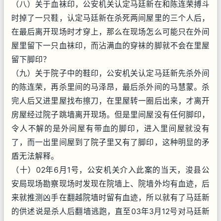
（八）关于血袜印，公安机关认定马廷新在和陈连荣搏斗
时掉了一只鞋，认定马廷新在杀死两间屋里的三个人后，
在最后离开现场时才穿上，那么在现场怎么可能只在外间
屋里留下一只血袜印，而沾满血的穿袜的脚就不会在里屋
留下脚印？
（九）关于院子中的鞋印，公安机关认定马廷新先杀外间
的陈连荣，再杀里间的马泽昂，最后杀外间的马慧蒙。杀
完人后又进里屋找布擦刀，在里屋转一圈后出来，才离开
房屋经过院子跳墙离开现场。但是里间屋没有任何脚印，
令人不解的是外间屋有带血的脚印，进入里间屋就没有
了，而一出里间屋到了院子里又有了脚印，这种明显的矛
盾无法解释。
（十）02年6月1号，公安机关介入此案的当天，浚县公
安局现场勘察现场时发现在院墙上、院墙外均有血迹，后
来就推测凶手在翻越院墙时留有血迹，所以就有了马廷新
的供述说是杀人后翻墙逃跑，直至03年3月12号对马廷新