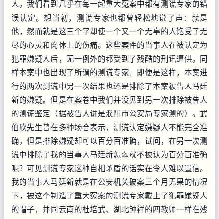
人。我们看到几乎在每一起重大冤案中都有测谎专家的错
误认定。想当初，测谎专家也都曾轻松地说了声：就是
他，然而就是这三个字却使一个又一个无辜的人饱受了无
尽的心灵和肉体上的伤痛。这些案件的当事人在被认定为
犯罪嫌疑人后，无一例外的都受到了残酷的刑讯逼供。同
样本案中也出现了所谓的测谎专家，即便是这样，本案进
行的两次测谎中另一次结果也还是排除了本案被告人马廷
新的嫌疑。但是在案卷中我们并没见到另一次排除被告人
的测谎鉴定（据被告人讲是濮阳市公安局专家测的）。武
伯欣先生曾在多种场合表示，测谎认定嫌疑人不能完全准
确，但是排除嫌疑却可以百分百准确，试问，在另一次测
谎中排除了我的当事人马廷新怎么就不被认为百分百准确
呢？可见测谎专家这种自相矛盾的话实在令人难以置信。
我的当事人马廷新就是在公安机关破案三个月无果的情况
下，被这个制造了重大冤案的测谎专家戴上了犯罪嫌疑人
的帽子，并同云南的杜培武、湖北钟祥的四教师一样在残