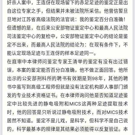
奸杀人案中，王连伢在现场留下的赤足足迹的鉴定正是出
自这位专家之手，但结果并未被法院所采信。他曾信誓旦
旦地对江苏省高级法院的法官说：我的鉴定百分白准确！
但遗憾的是，在后来公安部物证鉴定中心和最高人民法院
司法鉴定中心的复检中，公安部物证鉴定中心的结论是鉴
定不出来，而最高人民法院的结论为：在现有条件下，不
能认定现场足迹与王连伢的样本足迹同一。
在庭审中本律师问鉴定专家王清举的鉴定有没有出过错
误，本案的鉴定能否百分白准确，他不做正面回答。他所
出示的公安部刑科所的聘书有效期是到98年，其他的聘
书中虽写到高级工程师但就是没有法定机构即人事部门颁
发的专业技术资格证书。在本律师询问他是否知道足迹鉴
定中比较先进的静电吸附和MICS这两种足迹提取技术
时，他的回答是只听说过静电吸附技术，而对MICS技术
居然不知道。鉴定不是儿戏，是科学，但科学不是自己说
的，科学最基本的规律是其结果必须能得以反复验证。本