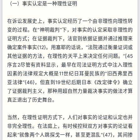
（一）事实认定是一种理性证明
在诉讼发展史上，事实认定经历了一个由非理性向理性转
变的过程。在“神明裁判”下，对事实的认定采取非理性的
证明方式；在证据裁判下，法官则依据证据并通过推理来
确定案件事实{12}。用塞耶的话说，“法院通过衡量证词或
其他证据的方法，在理性的天平上来决定任何问题。”[45
序言2尽管有资料显示，最早在司法证明方式中注入理性
因素的法律规定大概是11世纪日耳曼民族的“旧西弗里西
亚法律”{46}，但直到19世纪后期日本《改定律令》确立
了证据裁判主义，那种用超自然力量裁决事实的做法才算
真正退出了历史舞台。
当然，在理性证明方式下，人们对事实的论证和认定也并
非完全理性。在法庭上，有时候控辩双方对事实的论证看
起来“就像两个人跳探戈一样，甚至更混乱”{47}，其间掺