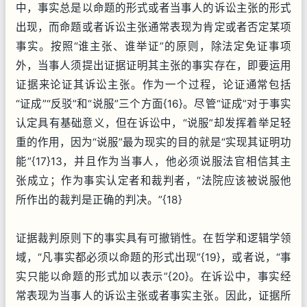
中，事实总是以命题的形式或者当事人的诉讼主张的形式
出现，而命题或者诉讼主张通常表现为肯定或者否定某项
事实。按照“谁主张、谁举证”的原则，除法定免证事项
外，当事人须提出证据证明其主张的事实存在，即要运用
证据来论证其诉讼主张。作为一个过程，论证通常包括
“证成”“反驳”和“说服”三个方面{16}。尽管“证成”对于事实
认定具有基础意义，但在诉讼中，“说服”却发挥着举足轻
重的作用，因为“说服”最为现实的目的就是“实现其证明功
能”{17}13，并且作为当事人，他必须说服法官相信其主
张成立；作为事实认定者和裁判者，“法院应该被说服他
所作出的裁判是正确的判决。”{18}
证据裁判原则下的事实具有可撤销性。在哲学和逻辑学领
域，“凡事实都必须以命题的形式出现”{19}，或者说，“事
实只能以命题的形式加以表示”{20}。在诉讼中，事实经
常表现为当事人的诉讼主张或者事实主张。因此，证据所