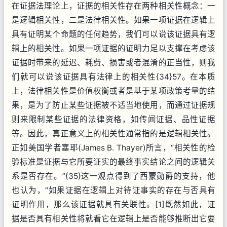
在证据法理论上，证据的相关性存在两种相关性概念：一
是逻辑相关性，二是法律相关性。如果一项证据在逻辑上
具有证明某个命题的任何趋势，我们可以说该证据具有逻
辑上的相关性。如果一项证据的证明力足以支撑在考虑该
证据时带来的延迟、耗费、损害或者混淆的正当性，则我
们就可以说该证据具有法律上的相关性{34}57。在本质
上，法律相关性是价值权衡或者是基于某项政策考量的结
果，是为了防止某些证据被不适当地使用，而通过证据规
则来限制某些证据的法律资格，如传闻证据、品性证据
等。因此，真正意义上的相关性通常指的是逻辑相关性。
正如美国学者塞耶(James B. Thayer)所言，“相关性的检
验标准是证据与它所要证实的最终事实结论之间的逻辑关
系是否存在。”{35}这一观点得到了西蒙勋爵的支持，他
也认为，“如果证据在逻辑上对待证事实的存在与否具有
证明作用，那么该证据就具有关联性。[1]既然如此，证
据是否具有相关性将就看它在逻辑上是否能够推断出它要