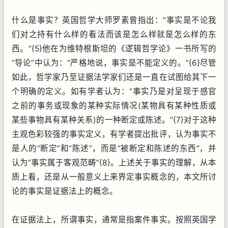
什么是事实？英国哲学大师罗素曾指出：“事实是不论我
们对之持有什么样的看法而该是怎么样就是怎么样的东
西。”{5}他在为维特根斯坦的《逻辑哲学论》一书所写的
“导论”中认为：“严格地说，事实是不能定义的。”{6}尽管
如此，哲学家乃至证据法学家们还是一直在试图给其下一
个明确的定义。如有学者认为：“事实乃是对呈现于感官
之前的事务或现象的某种实际情况(某物具有某种性质或
某些事物具有某种关系)的一种断定或陈述。”{7}对于这种
主观色彩较强的事实定义，有学者提出批评，认为事实不
是人的“断定”和“陈述”，而是“被断定和陈述的东西”，并
认为“事实属于客观范畴”{8}。上述关于事实的理解，从本
质上看，还是从一般意义上来界定事实概念的，本文所讨
论的事实是证据法上的概念。
在证据法上，所谓事实，通常是指案件事实。按照英国学