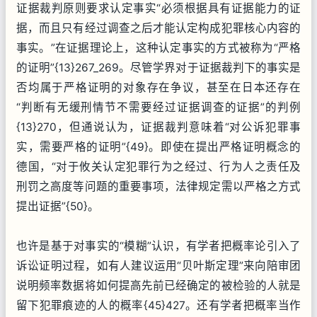
证据裁判原则要求认定事实“必须根据具有证据能力的证
据，而且只有经过调查之后才能认定构成犯罪核心内容的
事实。”在证据理论上，这种认定事实的方式被称为“严格
的证明”{13}267_269。尽管学界对于证据裁判下的事实是
否均属于严格证明的对象存在争议，甚至在日本还存在
“判断有无缓刑情节不需要经过证据调查的证据”的判例
{13}270，但通说认为，证据裁判意味着“对公诉犯罪事
实，需要严格的证明”{49}。即使在提出严格证明概念的
德国，“对于攸关认定犯罪行为之经过、行为人之责任及
刑罚之高度等问题的重要事项，法律规定需以严格之方式
提出证据”{50}。
也许是基于对事实的“模糊”认识，有学者把概率论引入了
诉讼证明过程，如有人建议运用“贝叶斯定理”来向陪审团
说明频率数据将如何提高先前已经确定的被检验的人就是
留下犯罪痕迹的人的概率{45}427。还有学者把概率当作