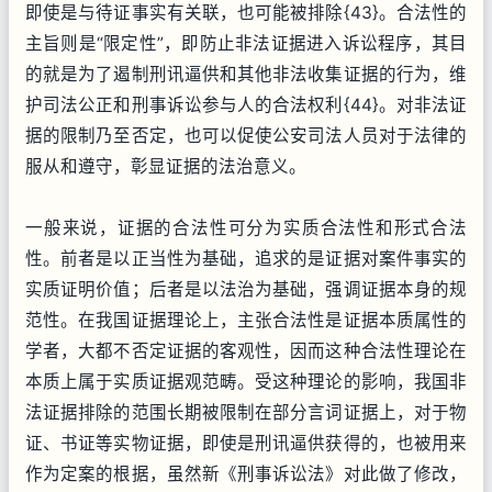
即使是与待证事实有关联，也可能被排除{43}。合法性的
主旨则是“限定性”，即防止非法证据进入诉讼程序，其目
的就是为了遏制刑讯逼供和其他非法收集证据的行为，维
护司法公正和刑事诉讼参与人的合法权利{44}。对非法证
据的限制乃至否定，也可以促使公安司法人员对于法律的
服从和遵守，彰显证据的法治意义。
一般来说，证据的合法性可分为实质合法性和形式合法
性。前者是以正当性为基础，追求的是证据对案件事实的
实质证明价值；后者是以法治为基础，强调证据本身的规
范性。在我国证据理论上，主张合法性是证据本质属性的
学者，大都不否定证据的客观性，因而这种合法性理论在
本质上属于实质证据观范畴。受这种理论的影响，我国非
法证据排除的范围长期被限制在部分言词证据上，对于物
证、书证等实物证据，即使是刑讯逼供获得的，也被用来
作为定案的根据，虽然新《刑事诉讼法》对此做了修改，