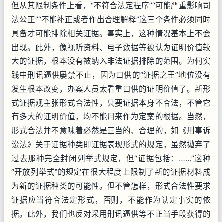
但从其限制条件上看，“不符合法定程序”“可能严重影响司
法公正”“不能补正或者作出合理解释”这三个条件必须同时
具备才可能排除相关证据。事实上，这种情况基本上不会
出现。此外，像视听资料、电子数据等被认为证明价值较
大的证据，根本没有被纳入非法证据排除的范围。为何实
践中刑讯逼供屡禁不止，因为口供的“证据之王”地位没有
发生根本改变，办案人员太看重口供的证明价值了。新形
式证据观主张形式合法性，只要证据本身不合法，不管它
有多大的证明价值，均不能用来作为定案的根据。当然，
形式合法并不意味着必然是正当的、合理的，如《刑事诉
讼法》关于证据种类即证据表现形式的规定，虽然拋弃了
过去那种完全封闭列举式规定，但“证据包括：……”这种
“开放列举式”的规定在很大程度上限制了新的证据材料成
为新的证据种类的可能性。但不管怎样，形式合法性要求
证据应当符合法定形式，否则，不能作为认定事实的依
据。此外，我们也反对采用刑讯逼供等不正当手段获得的