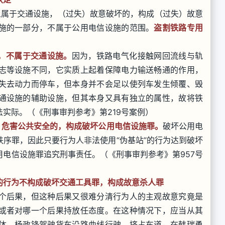
上属于交通设施，（过失）故意破坏的，构成（过失）故意
施的一部分，不属于公用电信设施的范围。
盗割铁路专用
，不属于交通设施。
因为，铁路电气化接触网回流线与轨
志等设施不同，它实质上起着保障电力输送畅通的作用，
失去动力而停车，但本身并不会足以使列车发生倾覆、毁
通设施的辅助设施，但其本身又具有独立的属性，故将铁
实际。（《刑事审判参考》第219号案例）
，危害公共安全的，构成破坏公用电信设施罪。
破坏公用电
序罪，因此只要行为人非法使用“伪基站”的行为达到破坏
电信设施罪追究刑事责任。（《刑事审判参考》第957号
的行为不构成破坏交通工具罪，构成故意杀人罪
个后果，但这种后果又很难分清行为人的主观故意究竟是
或者对哪一个后果持放任态度。在这种情况下，应当从其
体。杨政锋驾驶货车沿路曲线行驶，挤占车道，在韩瑞勇