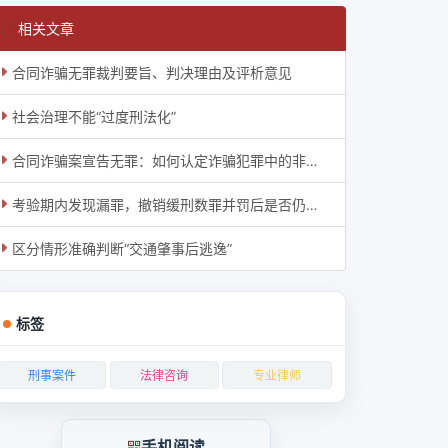
相关文章
合同诈骗无罪裁判要旨、判决理由及评析意见
社会治理不能“过度刑法化”
合同诈骗案宣告无罪：如何认定诈骗犯罪中的非法占有目的？
考验期内发现漏罪，撤销缓刑数罪并罚后是否仍可缓
区分情形准确判断“交通肇事后逃逸”
标签
刑事案件
法律咨询
专业律师
手机阅读