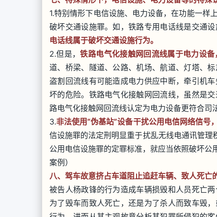
1.特别情形下电信设施、电力设备，在功能一样
破坏交通设施罪。如，铁路专用电话线是交通设
电话线属于破坏交通设施行为。
2.但是，
铁路电气化接触网回流线属于电力设备
道、桥梁、隧道、公路、机场、航道、灯塔、标
盗割回流线有可能造成电力供应中断，牵引机车
坏的危险。铁路电气化接触网回流线，虽然是交
路电气化接触网回流线认定为电力设备更符合司法
3.
非法使用“伪基站”设备干扰公用电信网络信号
信设施罪的法定刑明显重于扰乱无线电通讯管理秩
公用电信设施罪的定罪标准，就应当依照破坏公用
案例）
八、驾车故意挤占车道阻止追赶车辆、致人死亡
被告人杨政锋的行为造成车辆损毁和人员死亡两
为了毁车而致人死亡，还是为了杀人而致车毁，
行为，进而从其主观故意分析其犯罪所侵犯的客