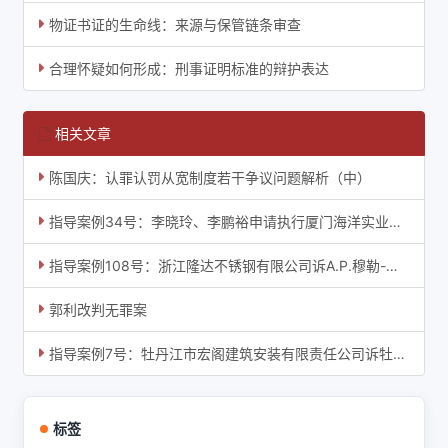
物证书证的生命线：来源与保管链条审查
合理怀疑如何形成：刑事证明标准的辩护表达
相关文章
陈国庆：认罪认罚从宽制度若干争议问题解析（中）
指导案例34号：李晓玲、李鹏裕申请执行厦门海洋实业（集团）股份有限公司、厦门海洋实业总
指导案例108号：浙江隆达不锈钢有限公司诉A.P.穆勒-马士基有限公司海上货物运输合同纠纷案
郭利改判无罪案
指导案例7号：牡丹江市宏阁建筑安装有限责任公司诉牡丹江市华隆房地产开发有限责任公司、
标签