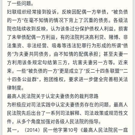
了一些问题。
妇联组织经常接到投诉，反映因配偶一方举债，“被负债
的一方”在毫不知情的情况下背上了沉重的债务。各级法
院也陆续收到反映，认为该条过分保护债权人利益，损害
了未举债配偶一方利益，有的法院判决高利贷、赌博、非
法集资、非法经营、吸毒等违法犯罪行为形成的所谓“债
务”为夫妻共同债务，由不知情的配偶承担；甚至夫妻一
方利用该条规定勾结第三方，坑害夫妻另一方等。近来
来，一些“被负债的一方”更是成立了“反二十四条联盟”“二
十四条公益群”，抱团维权，要求进一步健全完善相关法
律制度。
最高人民法院关于认定夫妻债务的裁判思路
为积极应对司法实践中认定夫妻债务存在的问题，最高人
民法院先后出台了一系列司法解释、司法政策或规范性文
件，从多个角度加强对各级人民法院的指导。
其一，（2014）民一他字第10号《最高人民法院民一庭