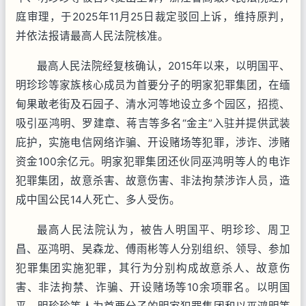
庭审理，于2025年11月25日裁定驳回上诉，维持原判，
并依法报请最高人民法院核准。
最高人民法院经复核确认，2015年以来，以明国平、
明珍珍等家族核心成员为首要分子的明家犯罪集团，在缅
甸果敢老街及石园子、清水河等地设立多个园区，招揽、
吸引巫鸿明、罗建章、蒋吉等多名“金主”入驻并提供武装
庇护，实施电信网络诈骗、开设赌场等犯罪，涉诈、涉赌
资金100余亿元。明家犯罪集团还伙同巫鸿明等人的电诈
犯罪集团，故意杀害、故意伤害、非法拘禁涉诈人员，造
成中国公民14人死亡、多人受伤。
最高人民法院认为，被告人明国平、明珍珍、周卫
昌、巫鸿明、吴森龙、傅雨彬等人分别组织、领导、参加
犯罪集团实施犯罪，其行为分别构成故意杀人、故意伤
害、非法拘禁、诈骗、开设赌场等10余项罪名。以明国