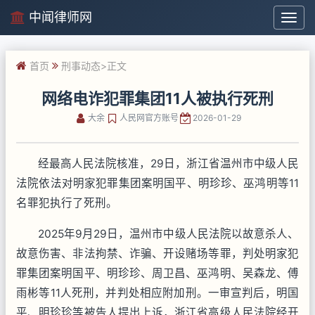
中闻律师网
中
闻
律
首页
刑事动态
>正文
师
网
网络电诈犯罪集团11人被执行死刑
大余
人民网官方账号
2026-01-29
经最高人民法院核准，29日，浙江省温州市中级人民
法院依法对明家犯罪集团案明国平、明珍珍、巫鸿明等11
名罪犯执行了死刑。
2025年9月29日，温州市中级人民法院以故意杀人、
故意伤害、非法拘禁、诈骗、开设赌场等罪，判处明家犯
罪集团案明国平、明珍珍、周卫昌、巫鸿明、吴森龙、傅
雨彬等11人死刑，并判处相应附加刑。一审宣判后，明国
平、明珍珍等被告人提出上诉，浙江省高级人民法院经开