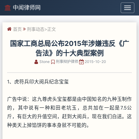
中闻律师网
中
闻
律
首页
刑事动态
>正文
师
网
国家工商总局公布2015年涉嫌违反《广
告法》的十大典型案例
Stone
刑事辩护律师
2015-10-20
1、虎符兵印大阅兵纪念宝玺
广告中说：这九尊虎头宝玺都是由中国知名的九种玉制作
的，其中说有一种和田老坑玉，总共加在一起是7.5公
斤，有巨大的升值空间，赶到大阅兵，现在我们白送。这
种类天上掉馅饼的事本身就不可能的。