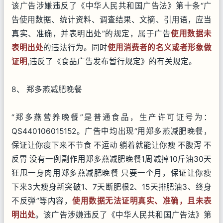
该广告涉嫌违反了《中华人民共和国广告法》第十条“广
告使用数据、统计资料、调查结果、文摘、引用语，应当
真实、准确，并表明出处”的规定，属于广告
使用数据未
表明出处
的违法行为。同时
使用消费者的名义或者形象做
证明
,违反了《食品广告发布暂行规定》的有关规定。
8、 郑多燕减肥晚餐
“郑多燕营养晚餐”是普通食品，生产许可证号为：
QS440106015152。广告中均出现“用郑多燕减肥晚餐，
保证让你瘦下来不节食 不运动 躺着就能让你瘦 不腹泻 不
反胃 没有一例副作用郑多燕减肥晚餐1周减掉10斤油30天
狂甩一身肉用郑多燕减肥晚餐 只要一个月，保证让你瘦
下来3大瘦身新突破1、7天断肥根2、15天排肥油3、终身
不反弹”等内容，
使用数据无法证明真实、准确，且未表
明出处
。该广告涉嫌违反了《中华人民共和国广告法》第