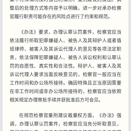
整后的处理方式等内容予以明确，进一步对承办检察
官履行职责可能存在的风险点进行了约束和规范。
《办法》要求，办理认罪认罚案件，检察官应当
依法履行听取犯罪嫌疑人、被告人及其辩护人或者值
班律师、被害人及其诉讼代理人的意见等各项法定职
责，依法保障犯罪嫌疑人、被告人诉讼权利和认罪认
罚的自愿性、真实性和合法性。辩护人、被害人及其
诉讼代理人要求当面反映意见的，检察官一般应当在
工作时间和办公场所接待。确因特殊且正当原因需要
在非工作时间或非办公场所接待的，检察官应当依照
相关规定办理审批手续并获批准后方可会见。
在规范检察官量刑建议裁量权方面，《办法》强
调，办理认罪认罚案件，检察官应当充分听取意见，