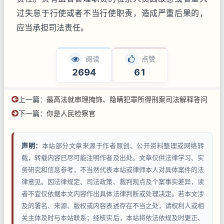
过失怠于行使或者不当行使职责，造成严重后果的，
应当承担司法责任。
阅读
点赞
2694
61
上一篇：
最高法就审理掩饰、隐瞒犯罪所得刑案司法解释答问
下一篇：
你是人民检察官
声明：
本站部分文章来源于作者原创、公开资料整理或网络转
载，转载内容已尽可能注明作者及出处。文章仅供法律学习、实
务研究和信息参考，不当然代表本站或律师本人对具体案件的法
律意见。因法律规定、司法政策、裁判观点及个案事实差异，读
者不宜仅依据本文内容作出具体法律判断或处理决定。若本文涉
及的署名、来源、版权或内容表述存在不当之处，请权利人或相
关主体及时与本站联系；经核实后，本站将依法依规及时更正、