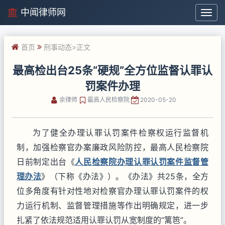
中闻律师网
中
闻
律
首页
刑事动态
>正文
师
网
最高检出台25条“硬规”全方位监督认罪认
罚案件办理
余律师
最高人民检察院
2020-05-20
为了健全办理认罪认罚案件检察权运行监督机
制，加强检察官办案廉政风险防控，最高人民检察院
日前制定出台《
人民检察院办理认罪认罚案件监督管
理办法
》（下称《办法》）。《办法》共25条，全方
位多角度有针对性地对检察官办理认罪认罚案件的权
力运行机制、监督管理措施等作出明确规定，进一步
扎紧了依法规范适用认罪认罚从宽制度的“篱笆”。