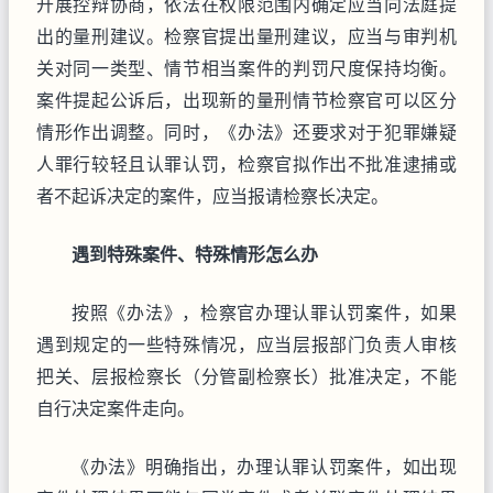
开展控辩协商，依法在权限范围内确定应当向法庭提
出的量刑建议。检察官提出量刑建议，应当与审判机
关对同一类型、情节相当案件的判罚尺度保持均衡。
案件提起公诉后，出现新的量刑情节检察官可以区分
情形作出调整。同时，《办法》还要求对于犯罪嫌疑
人罪行较轻且认罪认罚，检察官拟作出不批准逮捕或
者不起诉决定的案件，应当报请检察长决定。
遇到特殊案件、特殊情形怎么办
按照《办法》，检察官办理认罪认罚案件，如果
遇到规定的一些特殊情况，应当层报部门负责人审核
把关、层报检察长（分管副检察长）批准决定，不能
自行决定案件走向。
《办法》明确指出，办理认罪认罚案件，如出现