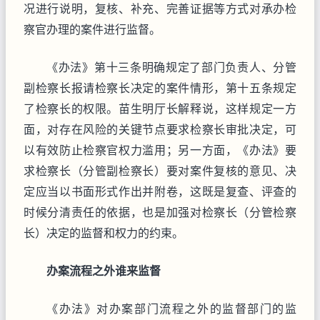
况进行说明，复核、补充、完善证据等方式对承办检
察官办理的案件进行监督。
《办法》第十三条明确规定了部门负责人、分管
副检察长报请检察长决定的案件情形，第十五条规定
了检察长的权限。苗生明厅长解释说，这样规定一方
面，对存在风险的关键节点要求检察长审批决定，可
以有效防止检察官权力滥用；另一方面，《办法》要
求检察长（分管副检察长）要对案件复核的意见、决
定应当以书面形式作出并附卷，这既是复查、评查的
时候分清责任的依据，也是加强对检察长（分管检察
长）决定的监督和权力的约束。
办案流程之外谁来监督
《办法》对办案部门流程之外的监督部门的监