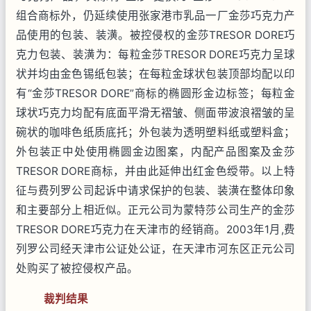
组合商标外，仍延续使用张家港市乳品一厂金莎巧克力产
品使用的包装、装潢。被控侵权的金莎
TRESOR DORE
巧
克力包装、装潢为：每粒金莎
TRESOR DORE
巧克力呈球
状并均由金色锡纸包装；在每粒金球状包装顶部均配以印
有“金莎
TRESOR DORE
”商标的椭圆形金边标签；每粒金
球状巧克力均配有底面平滑无褶皱、侧面带波浪褶皱的呈
碗状的咖啡色纸质底托；外包装为透明塑料纸或塑料盒；
外包装正中处使用椭圆金边图案，内配产品图案及金莎
TRESOR DORE
商标，并由此延伸出红金色绶带。以上特
征与费列罗公司起诉中请求保护的包装、装潢在整体印象
和主要部分上相近似。正元公司为蒙特莎公司生产的金莎
TRESOR DORE
巧克力在天津市的经销商。
2003
年
1
月
,
费
列罗公司经天津市公证处公证，在天津市河东区正元公司
处购买了被控侵权产品。
裁判结果