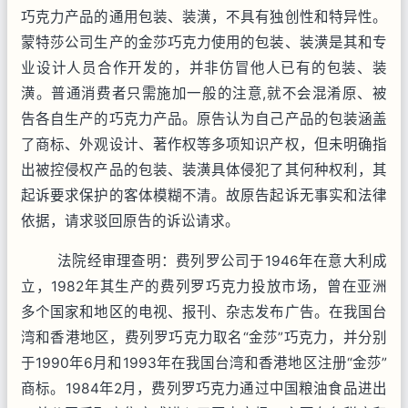
巧克力产品的通用包装、装潢，不具有独创性和特异性。
蒙特莎公司生产的金莎巧克力使用的包装、装潢是其和专
业设计人员合作开发的，并非仿冒他人已有的包装、装
潢。普通消费者只需施加一般的注意
,
就不会混淆原、被
告各自生产的巧克力产品。原告认为自己产品的包装涵盖
了商标、外观设计、著作权等多项知识产权，但未明确指
出被控侵权产品的包装、装潢具体侵犯了其何种权利，其
起诉要求保护的客体模糊不清。故原告起诉无事实和法律
依据，请求驳回原告的诉讼请求。
法院经审理查明：费列罗公司于
1946
年在意大利成
立，
1982
年其生产的费列罗巧克力投放市场，曾在亚洲
多个国家和地区的电视、报刊、杂志发布广告。在我国台
湾和香港地区，费列罗巧克力取名“金莎”巧克力，并分别
于
1990
年
6
月和
1993
年在我国台湾和香港地区注册“金莎”
商标。
1984
年
2
月，费列罗巧克力通过中国粮油食品进出