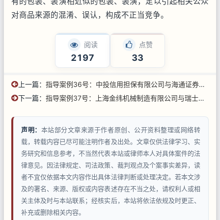
有的包装、装潢相近似的包装、装潢，足以引起相关公众
对商品来源的混淆、误认，构成不正当竞争。
阅读
点赞
2197
33
上一篇：
指导案例36号：中投信用担保有限公司与海通证券股份有限公司等证券权益纠纷执行复议案
下一篇：
指导案例37号：上海金纬机械制造有限公司与瑞士瑞泰克公司仲裁裁决执行复议案
声明：
本站部分文章来源于作者原创、公开资料整理或网络转
载，转载内容已尽可能注明作者及出处。文章仅供法律学习、实
务研究和信息参考，不当然代表本站或律师本人对具体案件的法
律意见。因法律规定、司法政策、裁判观点及个案事实差异，读
者不宜仅依据本文内容作出具体法律判断或处理决定。若本文涉
及的署名、来源、版权或内容表述存在不当之处，请权利人或相
关主体及时与本站联系；经核实后，本站将依法依规及时更正、
补充或删除相关内容。