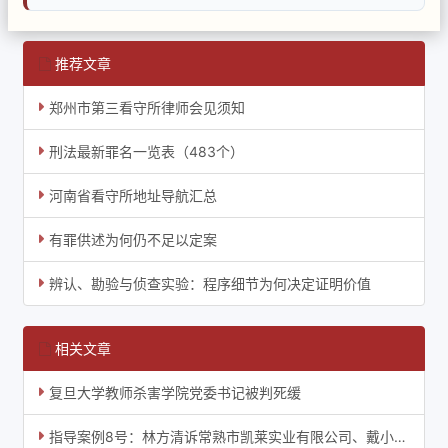
推荐文章
郑州市第三看守所律师会见须知
刑法最新罪名一览表（483个）
河南省看守所地址导航汇总
有罪供述为何仍不足以定案
辨认、勘验与侦查实验：程序细节为何决定证明价值
相关文章
复旦大学教师杀害学院党委书记被判死缓
指导案例8号：林方清诉常熟市凯莱实业有限公司、戴小明公司解散纠纷案