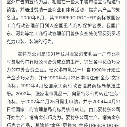
室外广告的宣传力度，相继在一些大中城市设立专柜进行
销售，并通过赞助一些商业和体育活动，提高其产品的知
名度。
2000
年
6
月，其“
FERRERO ROCHER
”商标被国家
工商行政管理部门列入全国重点商标保护名录。我国广
东、河北等地工商行政管理部门曾多次查处仿冒费列罗巧
克力包装、装潢的行为。
蒙特莎公司是
1991
年
12
月张家港市乳品一厂与比利
时费塔代尔有限公司合资成立的生产、销售各种花色巧克
力的中外合资企业。张家港市乳品一厂自
1990
年开始生
产金莎巧克力，并于
1990
年
4
月
23
日申请注册“金莎”文字
商标，
1991
年
4
月经国家工商行政管理局商标局核准注
册。
2002
年，张家港市乳品一厂向蒙特莎公司转让“金莎”
商标，于
2002
年
11
月
25
日提出申请，并于
2004
年
4
月
21
日经国家工商管理总局商标局核准转让。由此蒙特莎公司
开始生产、销售金莎巧克力。蒙特莎公司生产、销售金莎
巧克力产品，其除将“金莎”更换为“金莎
TRESOR DORE
”