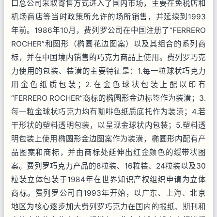
口总公司采取寄售方式进入了国内市场，主要在免税店和
机场商店等当时政策所允许的场所销售，并延续到
1993
年前。
1986
年
10
月，费列罗公司在中国注册了“
FERRERO
ROCHER
”和图形（椭圆花边图案）以及其组合的系列商
标，并在中国境内销售的巧克力商品上使用。费列罗巧克
力使用的包装、装潢的主要特征是：
1.
每一粒球状巧克力
用金色纸质包装；
2.
在金色球状包装上配以印有
“
FERRERO ROCHER
”商标的椭圆形金边标签作为装潢；
3.
每一粒金球状巧克力均有咖啡色纸质底托作为装潢；
4.
若
干形状的塑料透明包装，以呈现金球状内包装；
5.
塑料透
明包装上使用椭圆形金边图案作为装潢，椭圆形内配有产
品图案和商标，并由商标处延伸出红金颜色的绶带状图
案。费列罗巧克力产品的
8
粒装、
16
粒装、
24
粒装以及
30
粒装立体包装于
1984
年在世界知识产权组织申请为立体
商标。费列罗公司自
1993
年开始，以广东、上海、北京
地区为核心逐步加大费列罗巧克力在国内的报纸、期刊和