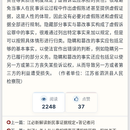
责任等实质性制度规定了虚假诉讼应承担的责任。很难避
免当事人在民事诉讼过程中作出虚假陈述甚至提供虚假证
据，这是人性的体现，因此没有必要对虚假陈述和虚假证
据全部进行规制。隐藏部分事实与篡改事实构成了虚假诉
讼罪中的事实，很难通过列出特定事实来加以规定，但是
可以按照具体情形进行归类。隐瞒和篡改的事实应包括足
够的基本事实，以使法官作出错误的判断，例如隐瞒另一
方已履行的部分义务。隐瞒和篡改的事实还应包括足以使
另一方或第三方丧失某些诉讼权，从而导致另一方或者第
三方的利益遭受损失。 （作者单位：江苏省泗洪县人民
检察院）
阅读
点赞
2248
37
上一篇：
江必新解读新民事证据规定+答记者问