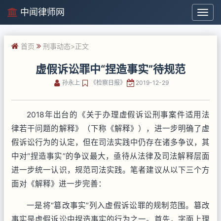
中闻律师网
中
闻
律
首页
刑事动态
>正文
师
网
虚假诉讼罪中“捏造事实”待规范
孙永上
《检察日报》
2019-12-29
2018年出台的《关于办理虚假诉讼刑事案件适用法
律若干问题的解释》（下称《解释》），进一步明确了虚
假诉讼行为的认定，但在司法实践中仍存在诸多争议，其
中对“捏造事实”的争议最大，亟待从法律及司法解释层面
进一步统一认识，规范司法实践。笔者建议从以下三个方
面对《解释》进一步完善：
一是将“篡改事实”列入虚假诉讼罪的规制范围。篡改
事实是虚假诉讼中捏造事实的行为之一。首先，字面上理