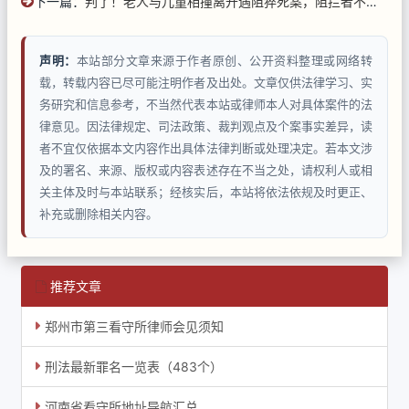
下一篇：
判了！老人与儿童相撞离开遇阻猝死案，阻拦者不担责！
声明：
本站部分文章来源于作者原创、公开资料整理或网络转
载，转载内容已尽可能注明作者及出处。文章仅供法律学习、实
务研究和信息参考，不当然代表本站或律师本人对具体案件的法
律意见。因法律规定、司法政策、裁判观点及个案事实差异，读
者不宜仅依据本文内容作出具体法律判断或处理决定。若本文涉
及的署名、来源、版权或内容表述存在不当之处，请权利人或相
关主体及时与本站联系；经核实后，本站将依法依规及时更正、
补充或删除相关内容。
推荐文章
郑州市第三看守所律师会见须知
刑法最新罪名一览表（483个）
河南省看守所地址导航汇总