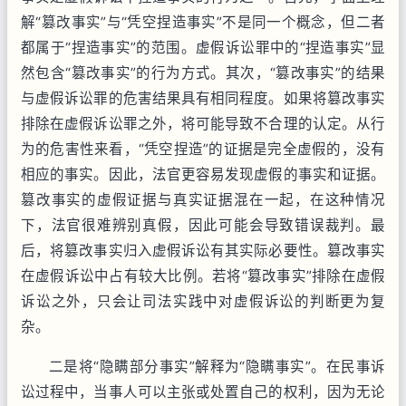
解“篡改事实”与“凭空捏造事实”不是同一个概念，但二者
都属于“捏造事实”的范围。虚假诉讼罪中的“捏造事实”显
然包含“篡改事实”的行为方式。其次，“篡改事实”的结果
与虚假诉讼罪的危害结果具有相同程度。如果将篡改事实
排除在虚假诉讼罪之外，将可能导致不合理的认定。从行
为的危害性来看，“凭空捏造”的证据是完全虚假的，没有
相应的事实。因此，法官更容易发现虚假的事实和证据。
篡改事实的虚假证据与真实证据混在一起，在这种情况
下，法官很难辨别真假，因此可能会导致错误裁判。最
后，将篡改事实归入虚假诉讼有其实际必要性。篡改事实
在虚假诉讼中占有较大比例。若将“篡改事实”排除在虚假
诉讼之外，只会让司法实践中对虚假诉讼的判断更为复
杂。
二是将“隐瞒部分事实”解释为“隐瞒事实”。在民事诉
讼过程中，当事人可以主张或处置自己的权利，因为无论