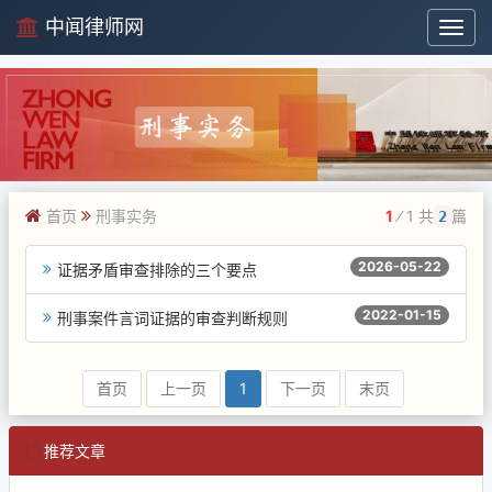
中闻律师网
中
闻
律
师
网
首页
刑事实务
1
⁄ 1 共
篇
2
2026-05-22
证据矛盾审查排除的三个要点
2022-01-15
刑事案件言词证据的审查判断规则
首页
上一页
1
下一页
末页
推荐文章