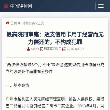
中闻律师网
中
闻
律
首页
刑事实务
>正文
师
网
最高院刑审庭：透支信用卡用于经营而无
力偿还的，不构成犯罪
Stone
刑事审判参考
2018-03-07
“两次催收超过3个月不还”是恶意透支型信用卡诈骗罪成
立的必要条件而非充分条件
一、基本案情
广州市越秀区人民法院经审理查明：被告人梁保权、梁博
艺二兄弟共同投资经营广州市二家企业。2013年4月，两