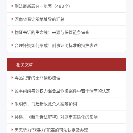
刑法最新罪名一览表（483个）
河南省看守所地址导航汇总
物证书证的生命线：来源与保管链条审查
合理怀疑如何形成：刑事证明标准的辩护表达
相关文章
毒品犯罪的无罪情形梳理
民事纠纷与公权力混合型诈骗案件中若干情节的认定
朱明勇：马廷新故意杀人案辩护词
孙远：《新刑诉法解释》对庭审实质化的影响
黑恶势力“软暴力”犯罪的司法认定及办理