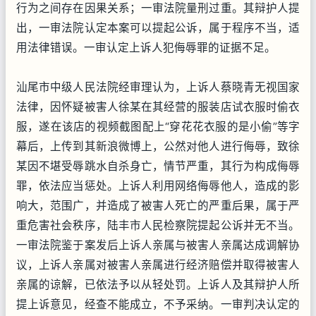
行为之间存在因果关系；一审法院量刑过重。其辩护人提
出，一审法院认定本案可以提起公诉，属于程序不当，适
用法律错误。一审认定上诉人犯侮辱罪的证据不足。
汕尾市中级人民法院经审理认为，上诉人蔡晓青无视国家
法律，因怀疑被害人徐某在其经营的服装店试衣服时偷衣
服，遂在该店的视频截图配上“穿花花衣服的是小偷”等字
幕后，上传到其新浪微博上，公然对他人进行侮辱，致徐
某因不堪受辱跳水自杀身亡，情节严重，其行为构成侮辱
罪，依法应当惩处。上诉人利用网络侮辱他人，造成的影
响大，范围广，并造成了被害人死亡的严重后果，属于严
重危害社会秩序，陆丰市人民检察院提起公诉并无不当。
一审法院鉴于案发后上诉人亲属与被害人亲属达成调解协
议，上诉人亲属对被害人亲属进行经济赔偿并取得被害人
亲属的谅解，已依法予以从轻处罚。上诉人及其辩护人所
提上诉意见，经查不能成立，不予采纳。一审判决认定的