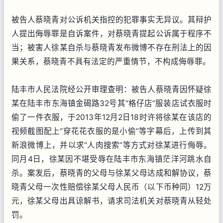
被告人蔡晓青对公诉机关指控的犯罪事实无异议。其辩护
人提出侮辱罪是自诉案件，对蔡晓青提起公诉属于程序不
当；被害人徐某自杀与蔡晓青发布微博不存在刑法上的因
果关系，蔡晓青不具有法定的严重情节，不构成侮辱罪。
陆丰市人民法院经公开审理查明：被告人蔡晓青因怀疑徐
某在陆丰市东海镇金碣路32号其“格仔店”服装店试衣服时
偷了一件衣服，于2013年12月2日18时许将徐某在该店的
视频截图配上“穿花花衣服的是小偷”等字幕后，上传到其
新浪微博上，并以求“人肉搜索”等方式对徐某进行侮辱。
同月4日，徐某因不堪受辱在陆丰市东海镇茫洋河跳水自
杀。案发后，蔡晓青的父母与徐某父母达成和解协议，蔡
晓青父母一次性赔偿徐某父母人民币（以下币种同）12万
元，徐某父母出具谅解书，请求司法机关对蔡晓青从轻处
罚。