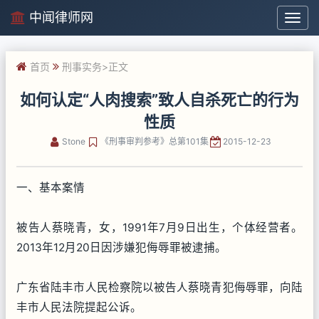
中闻律师网
中
闻
律
首页
刑事实务
>正文
师
网
如何认定“人肉搜索”致人自杀死亡的行为
性质
Stone
《刑事审判参考》总第101集
2015-12-23
一、基本案情
被告人蔡晓青，女，1991年7月9日出生，个体经营者。
2013年12月20日因涉嫌犯侮辱罪被逮捕。
广东省陆丰市人民检察院以被告人蔡晓青犯侮辱罪，向陆
丰市人民法院提起公诉。