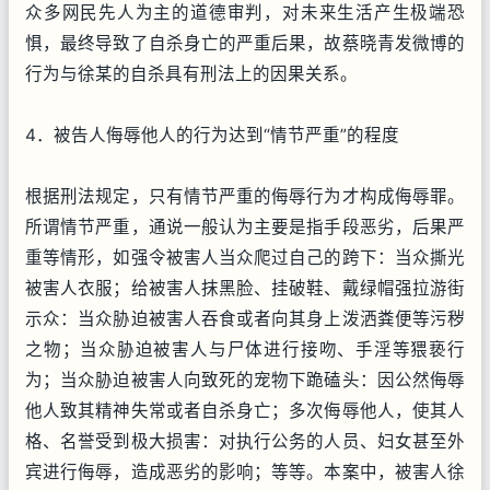
众多网民先人为主的道德审判，对未来生活产生极端恐
惧，最终导致了自杀身亡的严重后果，故蔡晓青发微博的
行为与徐某的自杀具有刑法上的因果关系。
4．被告人侮辱他人的行为达到“情节严重”的程度
根据刑法规定，只有情节严重的侮辱行为才构成侮辱罪。
所谓情节严重，通说一般认为主要是指手段恶劣，后果严
重等情形，如强令被害人当众爬过自己的跨下：当众撕光
被害人衣服；给被害人抹黑脸、挂破鞋、戴绿帽强拉游街
示众：当众胁迫被害人吞食或者向其身上泼洒粪便等污秽
之物；当众胁迫被害人与尸体进行接吻、手淫等猥亵行
为；当众胁迫被害人向致死的宠物下跪磕头：因公然侮辱
他人致其精神失常或者自杀身亡；多次侮辱他人，使其人
格、名誉受到极大损害：对执行公务的人员、妇女甚至外
宾进行侮辱，造成恶劣的影响；等等。本案中，被害人徐