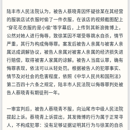
陆丰市人民法院认为，被告人蔡晓青因怀疑徐某在其经营
的服装店试衣服时偷了一件衣服，在该店的视频截图配上
“穿花花衣服的是小偷”等字幕后，上传到其新浪微博上，
公然对她人进行侮辱，致徐某因不堪受辱跳水自杀，情节
严重，其行为构成侮辱罪。案发后被告人亲属与被害人亲
属达成调解协议，被告人亲属对被害人亲属的经济损失进
行赔偿，取得被害人家属的谅解。被告人当庭认罪，确有
悔罪表现，依法可以从轻处罚。根据被告人的犯罪事实、
情节及对社会的危害程度，依照《中华人民共和国刑法》
第二百四十六条之规定，陆丰市人民法院以侮辱罪判处被
告人蔡晓青有期徒刑一年。
一审宣判后，被告人蔡晓青不服，向汕尾市中级人民法院
提起上诉。蔡晓青上诉提出，其发微博的行为属于正常寻
人，不构成犯罪：没有足够证据证明其行为与徐某的自杀