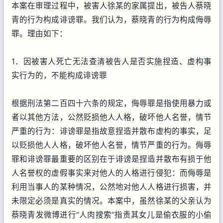
本案在审理过程中，被害人徐某的家属提出，被告人蔡晓
青的行为构成诽谤罪。我们认为，蔡晓青的行为构成侮辱
罪。理由如下：
1．因被害人死亡无法查清被告人是否实施捏造、虚构事
实行为的，不能构成诽谤罪
根据刑法第二百四十六条的规定，侮辱罪是指使用暴力或
者以其他方法，公然贬损他人人格，破坏他人名誉，情节
严重的行为：诽谤罪是指故意捏造并散布虚构的事实，足
以贬损他人人格，破坏他人名誉，情节严重的行为。侮辱
罪和诽谤罪最重要的区别在于诽谤是捏造并散布有损于他
人名誉权的虚假事实来对他人的人格进行侵犯：而侮辱是
利用当事人的某种情况，公然地对他人人格进行损害，并
未限定必须是真实的情况。本案中，虽然徐某的父亲认为
蔡晓青发微博进行“人肉搜索”指责其女儿是偷衣服的小偷