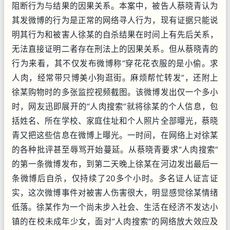
阻断行为与结果的因果关系。本案中，被告人蔡晓青认为
其发微博的行为是正常的网络寻人行为，现有证据只能说
明其行为和被害人徐某的自杀结果在时间上有先后关系，
无法直接证明二者存在刑法上的因果关系。但从蔡晓青的
行为来看，其不仅发布微博称“穿花花衣服的是小偷。求
人肉，经常带只博美小狗逛街。麻烦帮忙转发”，还附上
徐某购物时的多张监控视频截图。该微博发出仅一个多小
时，网友迅即展开的“人肉搜索”就将徐某的个人信息，包
括姓名、所在学校、家庭住址和个人照片全部曝光，蔡晓
青又把这些信息在微博上曝光。一时间，在网络上对徐某
的各种批评甚至辱骂开始蔓延。从蔡晓青要求“人肉搜索”
的第一条微博发布，到第二天晚上徐某在河边发出最后一
条微博后自杀，仅持续了20多个小时。多名证人证言证
实，这次微博事件对被害人伤害很大，明显感觉徐某情绪
低落。徐某作为一个尚未步入社会、生活在经济不发达小
镇的在校未成年少女，面对“人肉搜索”的网络放大效应及