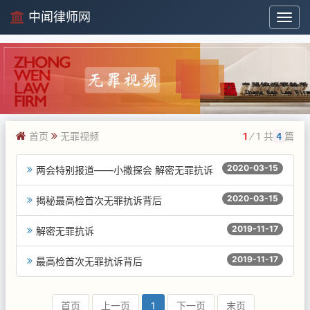
中闻律师网
中
闻
律
师
网
首页
无罪视频
1
⁄ 1 共
篇
4
2020-03-15
两会特别报道——小撒探会 解密无罪抗诉
2020-03-15
揭秘最高检首次无罪抗诉背后
2019-11-17
解密无罪抗诉
2019-11-17
最高检首次无罪抗诉背后
首页
上一页
1
下一页
末页