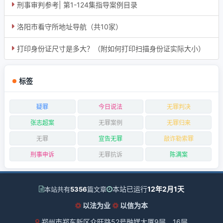
刑事审判参考| 第1-124集指导案例目录
洛阳市看守所地址导航（共10家）
打印身份证尺寸是多大？（附如何打印扫描身份证实际大小）
标签
疑罪
今日说法
无罪判决
张志超案
无罪案例
无罪归来
无罪
宣告无罪
敲诈勒索罪
刑事申诉
无罪抗诉
陈满案
本站已运行
12年2月1天
本站共有
5356
篇文章
以法为业
以信为本
郑州市郑东新区众旺路52号融媒大厦9层、16层