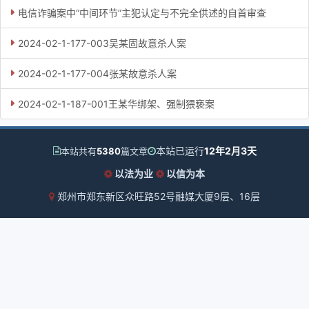
电信诈骗案中“中间环节”主犯认定与不完全供述的自首审查
2024-02-1-177-003吴某固故意杀人案
2024-02-1-177-004张某故意杀人案
2024-02-1-187-001王某华绑架、强制猥亵案
本站已运行
12年2月3天
本站共有
5380
篇文章
以法为业
以信为本
郑州市郑东新区众旺路52号融媒大厦9层、16层