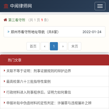
中闻律师网
中
闻
律
第三看守所
（共 1 页
1
条）
师
网
郑州市看守所地址导航（共8家）
2022-01-24
首页
«
1
»
末页
热门文章
关联不等于证明：刑事证据规则的辩护边界
最高检第六十三批指导性案例
行政材料进入刑事程序后，证明力如何重估
申报补贴中伪造材料的定性判定：诈骗罪与违规骗补之辨