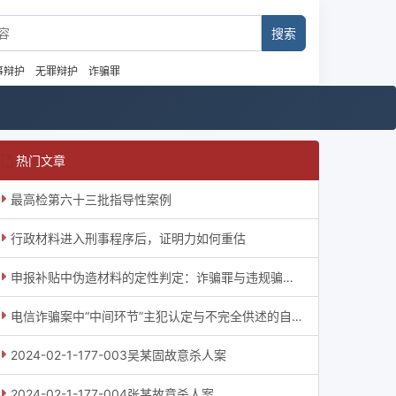
事辩护
无罪辩护
诈骗罪
热门文章
最高检第六十三批指导性案例
行政材料进入刑事程序后，证明力如何重估
申报补贴中伪造材料的定性判定：诈骗罪与违规骗补之辨
电信诈骗案中“中间环节”主犯认定与不完全供述的自首审查
2024-02-1-177-003吴某固故意杀人案
2024-02-1-177-004张某故意杀人案