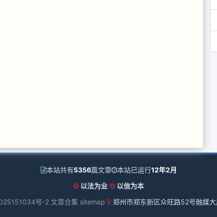
本站共有
5356
篇文章
本站已运行
12年2月
以法为业
以信为本
025151034号-2
文章合集
sitemap
郑州市郑东新区众旺路52号融媒大