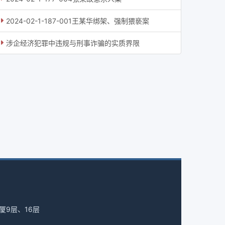
2024-02-1-187-001王某华绑架、强制猥亵案
涉企经济犯罪中违规与刑事诈骗的实质界限
厦9层、16层