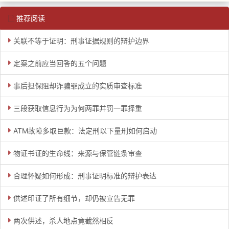
推荐阅读
关联不等于证明：刑事证据规则的辩护边界
定案之前应当回答的五个问题
事后担保阻却诈骗罪成立的实质审查标准
三段获取信息行为为何两罪并罚一罪择重
ATM故障多取巨款：法定刑以下量刑如何启动
物证书证的生命线：来源与保管链条审查
合理怀疑如何形成：刑事证明标准的辩护表达
供述印证了所有细节，却仍被宣告无罪
两次供述，杀人地点竟截然相反