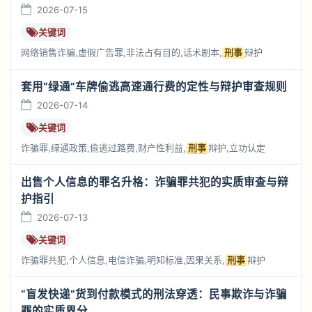
2026-07-15
关键词
网络销售诈骗,虚假广告罪,非法占有目的,话术剧本,
刑事
辩护
套用“绿通”车牌偷逃高速通行费的定性与辩护审查规则
2026-07-14
关键词
诈骗罪,绿通政策,偷逃过路费,财产性利益,
刑事
辩护,立功认定
出售个人信息的罪名升格：诈骗罪共犯的实质审查与辩
护指引
2026-07-13
关键词
诈骗罪共犯,个人信息,电信诈骗,明知标准,因果关系,
刑事
辩护
“盲发快递”货到付款模式的刑法穿透：民事欺诈与诈骗
罪的实质界分