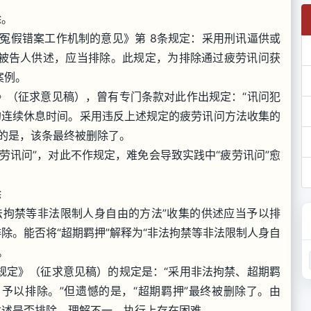
除。
事冤假错案工作机制的意见》第 8条规定：采用刑讯逼供或
被告人供述，应当排除。此规定，为排除通过疲劳讯问获
案例。
》（征求意见稿），曾有专门条款对此作出规定：“讯问犯
的连续休息时间。采用违反上述规定的疲劳讯问方法收集的
的是，该条最终被删除了。
劳讯问”，对此不作规定，难免会导致实践中“疲劳讯问”愈
除
法拘禁等非法限制人身自由的方法”收集的供述应当予以排
除。能否将“超期羁押”解释为“非法拘禁等非法限制人身自
。
规定》（征求意见稿）的规定是：“采用非法拘禁、超期羁
予以排除。”但遗憾的是，“超期羁押”最终被删除了。由
供述是否排除，理解不一，执行上存在困难。