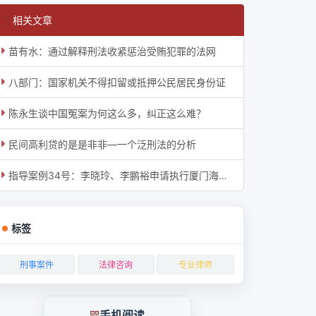
相关文章
苗有水：通过解释刑法收紧惩治受贿犯罪的法网
八部门：国家机关不得扣留或抵押公民居民身份证
陈永生谈中国冤案为何这么多，纠正这么难？
民间高利贷的是是非非—一个泛刑法的分析
指导案例34号：李晓玲、李鹏裕申请执行厦门海洋实业（集团）股份有限公司、厦门海洋实业总
标签
刑事案件
法律咨询
专业律师
手机阅读