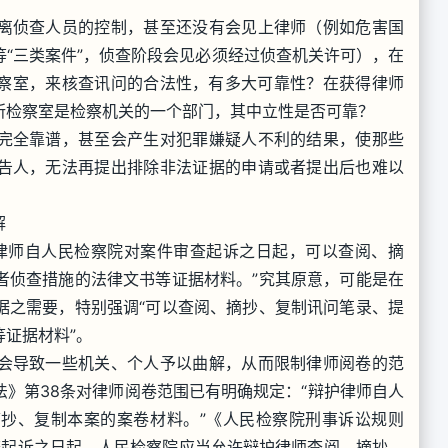
离侦查人员的控制，甚至还没有会见上律师（例如危害国
“三类案件”，侦查阶段会见必须经过侦查机关许可），在
察室，来核查讯问的合法性，有多大可靠性？在获得律师
所检察室是检察机关的一个部门，其中立性是否可靠？
完全靠谱，甚至会产生对犯罪嫌疑人不利的结果，使那些
告人，无法再提出排除非法证据的申请或者提出后也难以
解
护律师自人民检察院对案件审查起诉之日起，可以查阅、摘
者侦查措施的法律文书等证据材料。”究其原意，可能是在
据之需要，特别强调“可以查阅、摘抄、复制讯问笔录、提
证据材料”。
会导致一些机关、个人予以曲解，从而限制律师阅卷的范
》第38条对律师阅卷范围已有明确规定：“辩护律师自人
抄、复制本案的案卷材料。”《人民检察院刑事诉讼规则
查起诉之日起，人民检察院应当允许辩护律师查阅、摘抄、