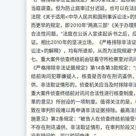
当庭调查。但为防止庭审过分迟延，也可以在法庭
法院《关于适用
<
中华人民共和国刑事诉讼法>的
而更早的规定，即2010年“两高三部”《关于办
合法性问题，“法庭在公诉人宣读起诉书之后，
证。相比2010年的坚决立场，《严格排除非法
讼法>的解释》，均有所退却，从而为法院规避“
七、重大案件侦查终结前由驻看守所检察室对讯
《严格排除非法证据规定》第14条第3款规定：
结前询问犯罪嫌疑人，核查是否存在刑讯逼供
供、非法取证情形的，侦查机关应当及时排除非
重大案件侦查终结前对讯问合法性进行核查制度，
革的意见》所创设的一项制度。值得关注的是，
致在审判阶段难以再申请非法证据排除。最高法
施意见》第2条规定：“被告人在侦查终结前接
不存在刑讯逼供、非法取证情形，在审判阶段又
没有疑问的，可以驳回申请。”