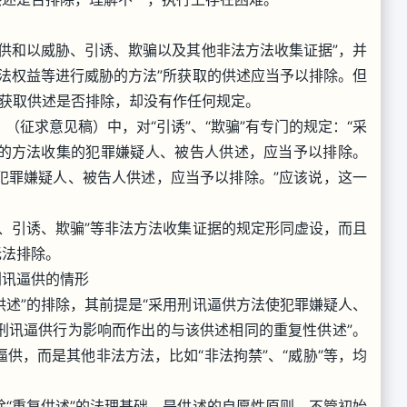
供和以威胁、引诱、欺骗以及其他非法方法收集证据”，并
法权益等进行威胁的方法”所获取的供述应当予以排除。但
法所获取供述是否排除，却没有作任何规定。
征求意见稿）中，对“引诱”、“欺骗”有专门的规定：“采
的方法收集的犯罪嫌疑人、被告人供述，应当予以排除。
犯罪嫌疑人、被告人供述，应当予以排除。”应该说，这一
、引诱、欺骗”等非法方法收集证据的规定形同虚设，而且
无法排除。
刑讯逼供的情形
供述”的排除，其前提是“采用刑讯逼供方法使犯罪嫌疑人、
刑讯逼供行为影响而作出的与该供述相同的重复性供述”。
供，而是其他非法方法，比如“非法拘禁”、“威胁”等，均
“重复供述”的法理基础，是供述的自愿性原则，不管初始