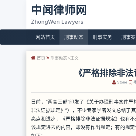
中闻律师网
ZhongWen Lawyers
网站首页
刑事动态
刑事实务
刑事案
首页
刑事动态
>正文
《严格排除非法
Stone
日前，“两高三部”印发了《关于办理刑事案件严
非法证据规定》”），不少专家学者发文总结了
亮点和进步，《严格排除非法证据规定》也有不
该规定进去的内容，却没有作出规定；有的规定
如下：