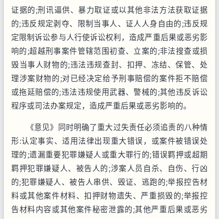
证据的;刑讯逼供、暴力取证或以其他非法方法获取证据
的;违反规定剥夺、限制当事人、证人人身自由的;违反规
定限制诉讼参与人行使诉讼权利，造成严重后果或恶劣影
响的;超越刑事案件管辖范围初查、立案的;非法搜查或损
毁当事人财物的;违法违规查封、扣押、冻结、保管、处
理涉案财物的;对已经决定给予刑事赔偿的案件拒不赔偿
或拖延赔偿的;违法违规使用武器、警械的;其他违反诉讼
程序或司法办案规定，造成严重后果或恶劣影响的。
《意见》同时明确了重大过失责任必须追责的八种情
形:认定事实、适用法律出现重大错误，或案件被错误处
理的;遗漏重要犯罪嫌疑人或重大罪行的;错误羁押或超期
羁押犯罪嫌疑人、被告人的;涉案人员自杀、自伤、行凶
的;犯罪嫌疑人、被告人串供、毁证、逃跑的;举报控告材
料或其他案件材料、扣押财物遗失、严重损毁的;举报控
告材料内容或其他案件秘密泄露的;其他严重后果或恶劣