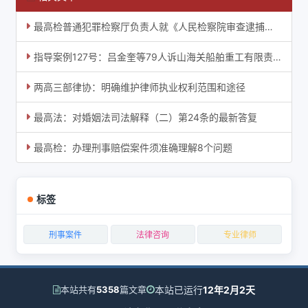
最高检普通犯罪检察厅负责人就《人民检察院审查逮捕质效标准（试行）》答记者问
指导案例127号：吕金奎等79人诉山海关船舶重工有限责任公司海上污染损害责任纠纷案
两高三部律协：明确维护律师执业权利范围和途径
最高法：对婚姻法司法解释（二）第24条的最新答复
最高检：办理刑事赔偿案件须准确理解8个问题
标签
刑事案件
法律咨询
专业律师
本站已运行
12年2月2天
本站共有
5358
篇文章