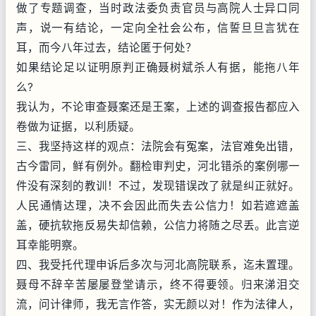
做了专题调查，当时政法委负责官员与高院人士异口同
声，说一有结论，一定向全社会公布，信誓旦旦言犹在
耳，而今八年过去，结论匿于何处？
如果结论足以证明原判正确聂树斌杀人有据，能拖八年
么?
我认为，不论审查聂案还是王案，上述的调查报告都应入
卷做为证据，以利质疑。
三、我坚持这样的观点：法院会有冤案，法官难免出错，
古今雷同，鲜有例外。翻检审判史，河北错杀的案例哪一
件没有深刻的教训！不过，发现错误改了就是纠正就好。
人民通情达理，决不会因此而失去公信力！如若遮遮盖
盖，硬抗软拖反易失却信赖，公信力将随之尽丢。此言逆
耳幸能明察。
四、我受托代理申诉后多次与河北高院联系，迄未置理。
聂母不辞辛苦屡屡登堂请示，终不得要领。归来涕泪交
流，问计律师，我无言作答，实无颜以对！作为法律人，