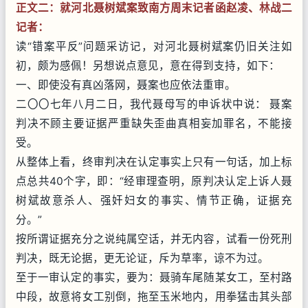
正文二：就河北聂树斌案致南方周末记者函
赵凌、林战二
记者：
读“错案平反”问题采访记，对河北聂树斌案仍旧关注如
初，颇为感佩！另想说点意见，意在得到支持，如下：
一、即使没有真凶落网，聂案也应依法重审。
二〇〇七年八月二日，我代聂母写的申诉状中说： 聂案
判决不顾主要证据严重缺失歪曲真相妄加罪名，不能接
受。
从整体上看，终审判决在认定事实上只有一句话，加上标
点总共40个字，即：“经审理查明，原判决认定上诉人聂
树斌故意杀人、强奸妇女的事实、情节正确，证据充
分。”
按所谓证据充分之说纯属空话，并无内容，试看一份死刑
判决，既无论据，更无论证，斥为草率，谅不为过。
至于一审认定的事实，要为：聂骑车尾随某女工，至村路
中段，故意将女工别倒，拖至玉米地内，用拳猛击其头部