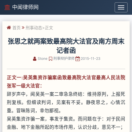
中闻律师网
中
闻
律
首页
刑事动态
>正文
师
网
张思之就两案致最高院大法官及南方周末
记者函
Stone
刑事辩护律师
2015-11-23
正文一:吴英集资诈骗案函致最高院大法官
最高人民法院
张军一级大法官：
辞岁声中，闻吴英一案二审急急终结：维持原判，上报死
刑复核。但细读判词，见案有不妥。静夜思之，心情沉
重。冒昧陈词，幸勿鄙视。
吴英集资诈骗一案，事发于集资。而问题在于：对于民间
金融、地下金融所起的市场作用，认识分歧，意见不一；