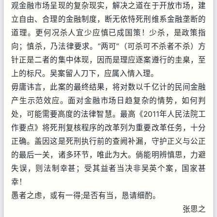
观金融市场呈现的复杂现实，解决之道在于开放市场，建
立自由、合理的金融制度，断无依恃死刑维系金融垄断的
道理。更何况杀人宜少应慎已成国策！少杀，是政策指
向；慎杀，乃法律要求。“两可”（可杀可不杀者不杀）方
针正是二者的集中体现，因而是理应逐案遵行的圭臬，至
上的标尺。吴案留人刀下，应属入情入理。
毋庸讳言，此案的最终结果，将对数以千亿计的民间金融
产生示范效应。面对金融市场日趋复杂的情势，如何判
处，可能需要高度的法律智慧。最高《2011年人民法院工
作要点》将死刑复核程序的改革列为重要改革任务，十分
正确。盖因这是死刑执行前的查阙补漏，守护正义与公正
的最后一关，诸多环节，唯此为大。倘能明辨慎思，力避
失误，则法制幸甚；受其益者当决非吴英个案，国家甚
幸！
愚者之虑，或有一得;是否有当，恳请细酌。
张思之