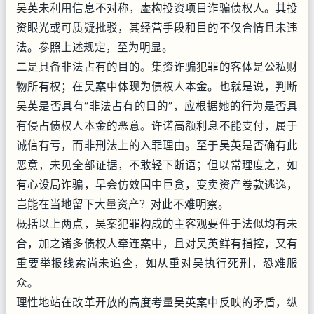
吴英未利用信息不对称，虚构投资项目诈骗债权人。其投
资眼光或可质疑批驳，其经营手段和目的不仅合情且未违
法。参照上述规定，至为明显。
二是具备非法占有的目的。集资诈骗犯罪的客体是公私财
物所有权；在吴案中体现为债权人本金。也就是说，判断
吴英是否具有“非法占有的目的”，应根据她的行为是否具
有侵占债权人本金的恶意。许诺高额利息不能支付，属于
诚信有亏，而非刑法上的入罪理由。至于吴英是否确有此
恶意，未见全部证据，不敢轻下断语；但以常理度之，如
有心设局诈骗，早会仿效国中巨贪，变卖资产卷款逃逸，
岂能在当地留下大量资产？对此不难明察。
概括以上两点，吴案犯罪构成的主客观要件于法似均有未
合，加之诸多债权人牵连案中，且对吴英鲜有指控，又有
重要举报线索尚未追查，如从重对吴执行死刑，恐难服
众。
理性地站在改革开放的高度考量吴英案中反映的矛盾，纵