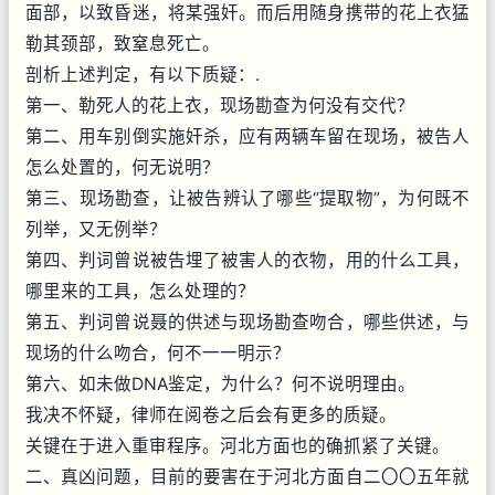
面部，以致昏迷，将某强奸。而后用随身携带的花上衣猛
勒其颈部，致窒息死亡。
剖析上述判定，有以下质疑：.
第一、勒死人的花上衣，现场勘查为何没有交代？
第二、用车别倒实施奸杀，应有两辆车留在现场，被告人
怎么处置的，何无说明？
第三、现场勘查，让被告辨认了哪些“提取物”，为何既不
列举，又无例举？
第四、判词曾说被告埋了被害人的衣物，用的什么工具，
哪里来的工具，怎么处理的？
第五、判词曾说聂的供述与现场勘查吻合，哪些供述，与
现场的什么吻合，何不一一明示？
第六、如未做DNA鉴定，为什么？何不说明理由。
我决不怀疑，律师在阅卷之后会有更多的质疑。
关键在于进入重审程序。河北方面也的确抓紧了关键。
二、真凶问题，目前的要害在于河北方面自二〇〇五年就