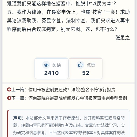
难道我们只能这样地在搪塞中、推脱中“以民为本”？
五、我作为律师，在聂案申诉上，也属“技穷 ”一类！求助
舆论谅我助我，冤民幸甚，法制幸甚。我们只求进入再审
程序而后由合议庭判定，别无它图。这，也不行么?
张思之
阅读
点赞
2410
52
上一篇：
信用卡被盗刷要还款？法院:签名不符银行担责
下一篇：
河南高院在最高院新闻发布会通报家事审判典型案例
声明：
本站部分文章来源于作者原创、公开资料整理或网络转
载，转载内容已尽可能注明作者及出处。文章仅供法律学习、实
务研究和信息参考，不当然代表本站或律师本人对具体案件的法