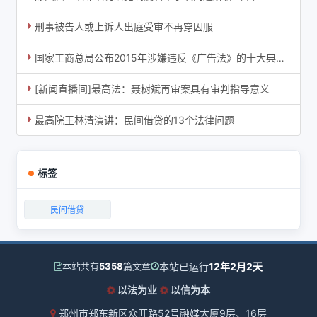
刑事被告人或上诉人出庭受审不再穿囚服
国家工商总局公布2015年涉嫌违反《广告法》的十大典型案例
[新闻直播间]最高法：聂树斌再审案具有审判指导意义
最高院王林清演讲：民间借贷的13个法律问题
标签
民间借贷
本站已运行
12年2月2天
本站共有
5358
篇文章
以法为业
以信为本
郑州市郑东新区众旺路52号融媒大厦9层、16层