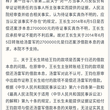
释》第一百零八条第二款关于“对一方当事人为反驳负有
举证证明责任的当事人所主张事实而提供的证据，人民法
院经审查并结合相关事实，认为待证事实真伪不明的，应
当认定该事实不存在”的规定，王长生2014年6月5日是否
偿还案涉本息2700000元的待证事实真伪不明，王长生
应承担举证不能的不利后果。故对王长生关于2014年6月
5日转账给汤雷军的2700000元是归还案涉借款本息的请
求，本院不予支持。
三、关于王长生转给王钧的款项是否属于归还的借款
本息的问题。在原审中，王长生主张转账给王钧的款项是
偿还汤雷军的借款本息，汤雷军对此不认可，王钧在原审
中出庭作证称王长生给付的款项不是偿还汤雷军的借款。
根据《中华人民共和国民事诉讼法》第六十四条第一款和
《最高人民法院关于适用〈中华人民共和国民事诉讼法〉
的解释》第九十条的规定，王长生未能提供证据证实给付
王钧款项与偿还汤雷军借款本息的关联性，无法证实其主