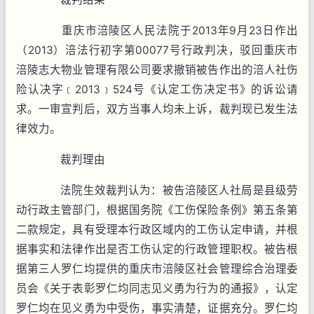
重庆市涪陵区人民法院于2013年9月23日作出
（2013）涪法行初字第00077号行政判决，驳回重庆市
涪陵志大物业管理有限公司要求撤销被告作出的涪人社伤
险认决字﹝2013﹞524号《认定工伤决定书》的诉讼请
求。一审宣判后，双方当事人均未上诉，裁判现已发生法
律效力。
裁判理由
法院生效裁判认为：被告涪陵区人社局是县级劳
动行政主管部门，根据国务院《工伤保险条例》第五条第
二款规定，具有受理本行政区域内的工伤认定申请，并根
据事实和法律作出是否工伤认定的行政管理职权。被告根
据第三人罗仁均提供的重庆市涪陵区社会管理综合治理委
员会《关于表彰罗仁均同志见义勇为行为的通报》，认定
罗仁均在见义勇为中受伤，事实清楚，证据充分。罗仁均