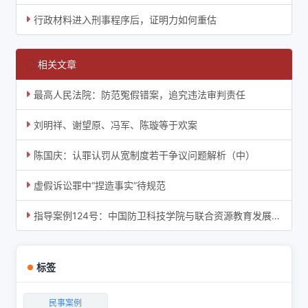
行政材料进入刑事程序后，证明力如何重估
相关文章
最高人民法院：防范冤假错案，追究违法审判责任
刘明祥、谢望原、冯军、陈璇等于欢案
陈国庆：认罪认罚从宽制度若干争议问题解析（中）
虚假诉讼罪中“捏造事实”待规范
指导案例124号：中国防卫科技学院与联合资源教育发展（燕郊）有限公司执行监督案
标签
民事案例