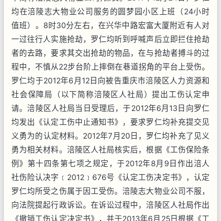
均在涪陵志大物业公司服务的圆梦园小区上班（24小时
值班）。8时30分左右，在兴华中路宏富大厦附近有人对
一过往行人实施抢劫，罗仁均听到呼喊声后立即拦住抢劫
者的去路，要求其交出抢劫的物品，在与抢劫者搏斗的过
程中，不慎从22步台阶上摔倒在巷道拐角的平台上受伤。
罗仁均于2012年6月12日向被告重庆市涪陵区人力资源和
社会保障局（以下简称涪陵区人社局）提出工伤认定申
请。涪陵区人社局当日受理后，于2012年6月13日向罗仁
均发出《认定工伤中止通知书》，要求罗仁均补充提交见
义勇为的认定材料。2012年7月20日，罗仁均补充了见义
勇为相关材料。涪陵区人社局核实后，根据《工伤保险条
例》第十四条第七项之规定，于2012年8月9日作出涪人
社伤险认决字﹝2012﹞676号《认定工伤决定书》，认定
罗仁均所受之伤属于因工受伤。涪陵志大物业公司不服，
向法院提起行政诉讼。在诉讼过程中，涪陵区人社局作出
《撤销工伤认定决定书》，并于2013年6月25日根据《工