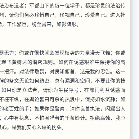
法治布道者；军都山下的每一位学子，都是珍贵的法治传
烈，请你们务必珍惜自己，珍视自己，珍爱自己。进入社
诡，工作繁巨，纷至沓来，如影随形。
弱无力；你或许很快就会发现权势的力量漫天飞舞；你或
发现飞黄腾达的潜密规则。如何在诱惑艰难中保持你的高
一把汗。对法律敬畏，对良知俯首，这是我的忠告。这一
律的条文无论如何缜密，总有漏洞和空间，不要让你的技
。如果你是立法者，请你为生民呼号，在部门利益诱惑面
不枉不纵，在舆论皆曰可杀的热浪中，保持如水沉静；如
的老百姓的手；如果你是警察，请你良善执法，闪耀出人
；心中有执念，不怕围猎者的千条妙计。拒绝腐蚀，我心
良心，是我们安心入睡的枕头。