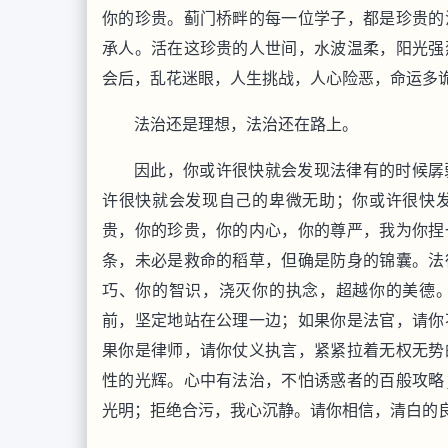
你的珍贵。蓟门桥畔的每一位学子，都是珍贵的
承人。活在这珍贵的人世间，水波温柔，阳光强
会后，乱花迷眼，人生挑战，人心险恶，命运多
法治还是理想，法治还在路上。
因此，你或许很快就会发现法律有的时候孱
许很快就会发现自己的卑微无助；你或许很快
贵，你的珍贵，你的内心，你的尊严，我为你捏
条，未必是救命的稻草，但确是防身的锦囊。法
巧、你的智识，浇灭你的执念，超越你的美德
前，坚定地站在公理一边；如果你是法官，请你
果你是律师，请你仗义执言，紧紧拉着无权无势
性的光辉。心中有法治，不怕诱惑者的百般攻略
光明；拒绝合污，我心沉静。请你相信，清白的