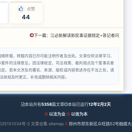
读
点赞
44
下一篇：
江必新解读新民事证据规定+答记者问
网络转载，转载内容已尽可能注明作者及出处。文章仅供法律学习、
体案件的法律意见。因法律规定、司法政策、裁判观点及个案事实差
决定。若本文涉及的署名、来源、版权或内容表述存在不当之处，请
法依规及时更正、补充或删除相关内容。
本站共有
5358
篇文章
本站已运行
12年2月2天
以法为业
以信为本
025151034号-2
文章合集
sitemap
郑州市郑东新区众旺路52号融媒大