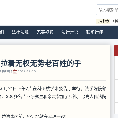
常用检索
:
刑
例
法律法规
无罪视频
法律常识
联系律师
紧拉着无权无势老百姓的手
刑事律师
2019-12-20
礼6月21日下午2点在科研楼学术报告厅举行。法学院院领
、300多名毕业研究生和亲友参加了典礼。最高人民法院
利益诱惑面前，坚定地站在公理一边；