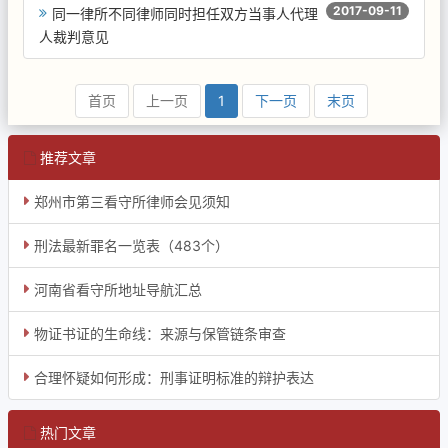
2017-09-11
同一律所不同律师同时担任双方当事人代理
人裁判意见
首页
上一页
1
下一页
末页
推荐文章
郑州市第三看守所律师会见须知
刑法最新罪名一览表（483个）
河南省看守所地址导航汇总
物证书证的生命线：来源与保管链条审查
合理怀疑如何形成：刑事证明标准的辩护表达
热门文章