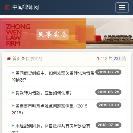
中闻律师网
中
闻
律
师
网
首页
民事实务
1
⁄ 12 共
篇
231
2019-06-29
民间借贷纠纷中，如何处理欠条转化为借条
的情况？
2019-06-29
货款转为借款，应当如何认定？
2019-01-01
民商事审判热点难点问题案例集（2015-
2018）
2018-07-06
未经配偶同意，擅自抵押共有房屋是否有
效？