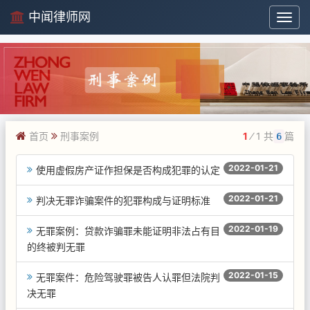
中闻律师网
中
闻
律
师
网
首页
刑事案例
1
⁄ 1 共
篇
6
2022-01-21
使用虚假房产证作担保是否构成犯罪的认定
2022-01-21
判决无罪诈骗案件的犯罪构成与证明标准
2022-01-19
无罪案例：贷款诈骗罪未能证明非法占有目
的终被判无罪
2022-01-15
无罪案件：危险驾驶罪被告人认罪但法院判
决无罪