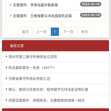
2022-01-14
无罪案件：李青信敲诈勒索案
2022-01-14
无罪案件：王根保聚众冲击国家机关案
首页
上一页
1
下一页
末页
推荐文章
郑州市第三看守所律师会见须知
刑法最新罪名一览表（483个）
河南省看守所地址导航汇总
辨认、勘验与侦查实验：程序细节为何决定证明价值
间接证据案件：拼图再多，也要能够拼成唯一结论